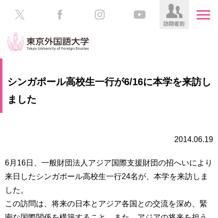
HOME
受
シンガポール高校生一行が6/16に本学を来訪し
験
生
ました
大
の
学
方
案
内
2014.06.19
在
学
学
生
6月16日、一般財団法人アジア国際支援財団の招へいにより
部・
の
大
来日したシンガポール高校生一行24名が、本学を来訪しま
方
学
した。
院
この訪問は、将来の日本とアジア各国との交流を深め、緊
／
保
教
護
密な国際関係を構築すること、また、アジアの将来を担う