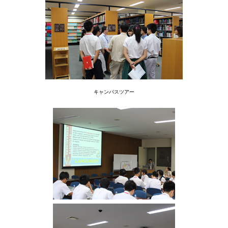
用
お
問
い
合
わ
せ
交
キャンパスツアー
通
ア
ク
セ
ス
サ
イ
ト
マ
ッ
プ