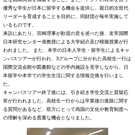
育
者
優秀な学生が日本に留学する機会を提供し、親日的次世代
の
リーダーを育成することを目的に、同財団が毎年実施して
方
研
究
いるものです。
卒
来訪にあたり、宮崎理事が歓迎の意を述べた後、友常国際
業
社
日本研究センター准教授による大学紹介及び模擬授業が行
生
会
の
われました。 また、本学の日本人学生・留学生によるキャ
連
方
携
ンパスツアーが行われ、3グループに分かれた高校生一行は
国際交流会館や図書館などの学内施設を見学しながら、日
一
入
本留学や本学での学生生活に関する情報交換を行いまし
般・
試
地
た。
情
域
報
キャンパスツアー終了後には、引き続き学生交流と質疑応
の
答が行われました。高校生一行からは卒業後の進路に関す
方
寄
る質問があるなど、双方にとって両国の文化や教育制度へ
附
教
の理解を深める貴重な機会となりました。
を
職
す
員
る
専