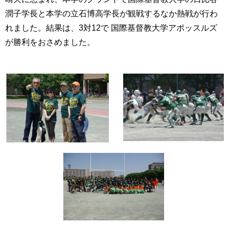
育
者
潤子学長と本学の立石博高学長が観戦するなか熱戦が行わ
の
れました。結果は、3対12で 国際基督教大学アポッスルズ
方
研
究
が勝利をおさめました。
卒
業
社
生
会
の
連
方
携
一
入
般・
試
地
情
域
報
の
方
組
織
教
職
お
員
問
専