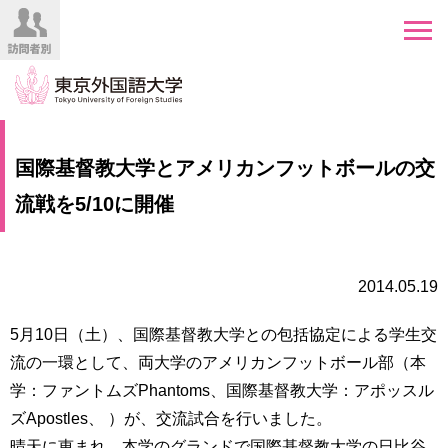
HOME
受
国際基督教大学とアメリカンフットボールの交
験
生
流戦を5/10に開催
大
の
学
方
案
内
2014.05.19
在
学
学
生
5月10日（土）、国際基督教大学との包括協定による学生交
部・
の
大
流の一環として、両大学のアメリカンフットボール部（本
方
学
学：ファントムズPhantoms、国際基督教大学：アポッスル
院
ズApostles、 ）が、交流試合を行いました。
／
保
教
護
晴天に恵まれ、本学のグランドで国際基督教大学の日比谷