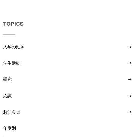
い
用
合
わ
せ
TOPICS
交
通
大学の動き
ア
ク
セ
学生活動
ス
研究
サ
イ
ト
入試
マ
ッ
お知らせ
プ
年度別