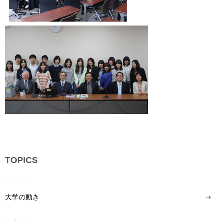
い
用
合
わ
せ
交
通
ア
ク
セ
ス
サ
イ
ト
TOPICS
マ
ッ
プ
大学の動き