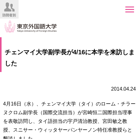
HOME
受
チェンマイ大学副学長が4/16に本学を来訪しま
験
生
した
大
の
学
方
案
内
2014.04.24
在
学
学
生
4月16日（水）、チェンマイ大学（タイ）のローム・チラー
部・
の
大
ヌクロム副学長（国際交流担当）が宮崎恒二国際担当理事
方
学
を表敬訪問し、タイ語担当の宇戸清治教授、宮田敏之教
院
授、スニサー・ウィッタヤーパンヤーノン特任准教授らと
／
保
教
護
懇談しました。