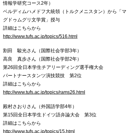
情報学研究コース2年）
育
者
の
ベルディムハメドフ大統領（トルクメニスタン）から「マ
方
研
グドゥムグリ文学賞」授与
究
詳細はこちらから
卒
http://www.tufs.ac.jp/topics/516.html
業
社
生
会
の
割田 駿光さん（国際社会学部3年）
連
方
携
高良 真歩さん（国際社会学部2年）
第26回全日本学生チアリーディング選手権大会
一
入
パートナースタンツ演技競技 第2位
般・
試
地
情
詳細はこちらから
域
報
http://www.tufs.ac.jp/topics/rams26.html
の
方
寄
殿村さおりさん（外国語学部4年）
附
教
第15回全日本学生ドイツ語弁論大会 第3位
を
職
す
詳細はこちらから
員
る
http://www.tufs.ac.jp/topics/15.html
専