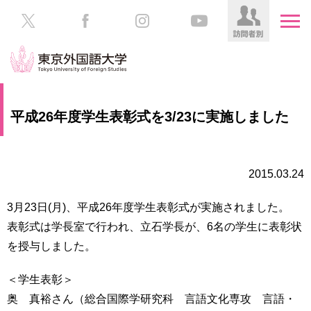
HOME
受
平成26年度学生表彰式を3/23に実施しました
験
生
大
の
学
方
案
2015.03.24
内
在
3月23日(月)、平成26年度学生表彰式が実施されました。
学
学
表彰式は学長室で行われ、立石学長が、6名の学生に表彰状
生
部・
の
を授与しました。
大
方
学
院
＜学生表彰＞
／
保
奥 真裕さん（総合国際学研究科 言語文化専攻 言語・
教
護