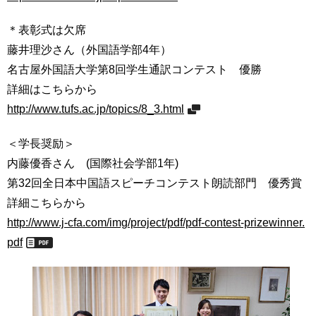
用
お
＊表彰式は欠席
問
藤井理沙さん（外国語学部4年）
い
合
名古屋外国語大学第8回学生通訳コンテスト 優勝
わ
詳細はこちらから
せ
http://www.tufs.ac.jp/topics/8_3.html
交
＜学長奨励＞
通
ア
内藤優香さん (国際社会学部1年)
ク
第32回全日本中国語スピーチコンテスト朗読部門 優秀賞
セ
詳細こちらから
ス
http://www.j-cfa.com/img/project/pdf/pdf-contest-prizewinner.
サ
pdf
イ
ト
マ
ッ
プ