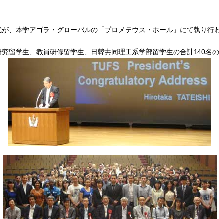
入学式が、本学アゴラ・グローバルの「プロメテウス・ホール」にて執り行
究留学生、教員研修留学生、日韓共同理工系学部留学生の合計140名