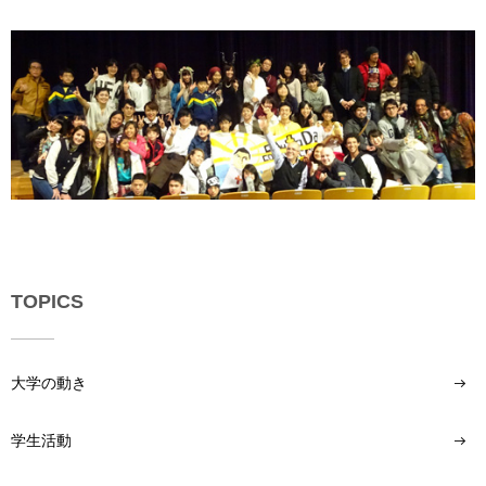
用
お
問
い
合
わ
せ
交
通
ア
ク
セ
TOPICS
ス
サ
イ
大学の動き
ト
マ
学生活動
ッ
プ