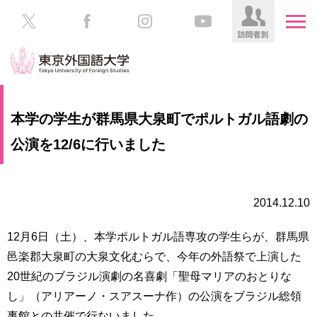
HOME
受
本学の学生が群馬県大泉町でポルトガル語劇の
験
生
公演を12/6に行いました
大
の
学
方
案
内
2014.12.10
在
学
学
生
12月6日（土）、本学ポルトガル語専攻の学生らが、群馬県
部・
の
大
邑楽郡大泉町の大泉文化むらで、今年の外語祭で上演した
方
学
20世紀のブラジル演劇の名喜劇「聖母マリアのおとりな
院
し」（アリアーノ・スアスーナ作）の公演をブラジル総領
／
保
教
護
事館との共催で行ないました。