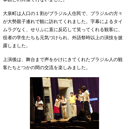
育
者
の
大泉町は人口の１割がブラジル人住民で、ブラジルの方々
方
研
が大勢親子連れで観に訪れてくれました。字幕によるタイ
究
ムラグなく、せりふに直に反応して笑ってくれる観客に、
卒
業
社
役者の学生たちも元気づけられ、外語祭時以上の演技を披
生
会
露しました。
の
連
方
携
上演後は、舞台まで声をかけにきてくれたブラジル人の観
一
客たちとつかの間の交流を楽しみました。
入
般・
試
地
情
域
報
の
方
寄
附
教
を
職
す
員
る
専