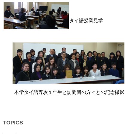
い
用
合
わ
タイ語授業見学
せ
交
通
ア
ク
セ
ス
サ
イ
本学タイ語専攻１年生と訪問団の方々との記念撮影
ト
マ
ッ
プ
TOPICS