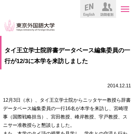
English
HOME
受
タイ王立学士院辞書データベース編集委員の一
験
生
行が12/3に本学を来訪しました
大
の
学
方
案
内
2014.12.11
在
学
学
生
12月3日（水）、タイ王立学士院からニッタヤー教授ら辞書
部・
の
大
データベース編集委員の一行16名が本学を来訪し、宮崎理
方
学
事（国際戦略担当）、宮田教授、峰岸教授、宇戸教授、ス
院
ニサー准教授らと懇談しました。
／
保
教
護
また、本学のタイ語の授業を見学し、学生との交流も行わ