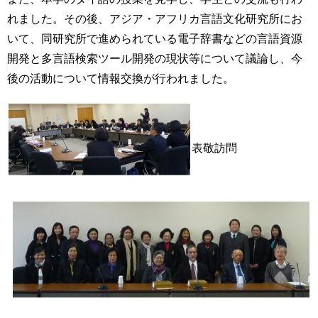
育
者
れました。その後、アジア・アフリカ言語文化研究所にお
の
いて、同研究所で進められている電子辞書などの言語資源
方
研
究
開発と多言語検索ツール開発の現状等について議論し、今
卒
後の活動について情報交換が行われました。
業
社
生
会
の
連
方
携
表敬訪問
一
入
般・
試
地
情
域
報
の
方
組
織
教
職
お
員
問
専