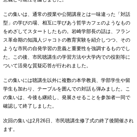
育
者
の
この集いは、通常の授業や公開講座とは一味違った「対話
方
研
型」の学びの場、相互に学びあう哲学カフェのようなもの
究
をめざしてスタートしたもの。岩崎学部長の話は、フラン
卒
業
社
ス革命期の知識人ジャコトの教育実験を紹介しつつ、その
生
会
ような市民の自発学習の意義と重要性を強調するものでし
の
連
た。この後、市民聴講生の学習方法や大学内での役割等に
方
携
ついて活発な質疑応答が行われました。
一
入
般・
試
この集いには聴講生以外に複数の本学教員、学部学生や留
地
情
学生も加わり、テーブルを囲んでの対話も弾みました。こ
域
報
の
の集いは、今後も継続し、発展させることを参加者一同で
方
確認して終了しました。
寄
附
教
を
次回の集いは2月26日、市民聴講生修了式の終了後開催され
職
す
ます。
員
る
専