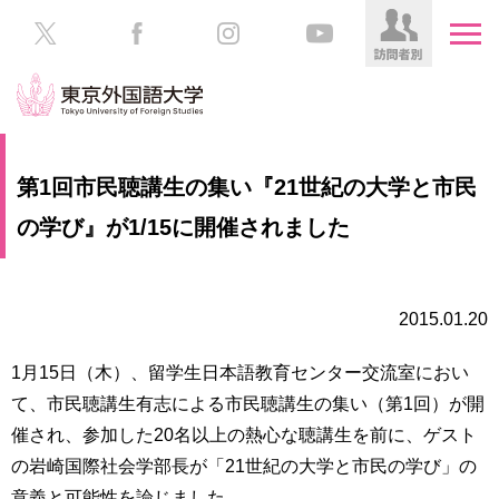
HOME
受
第1回市民聴講生の集い『21世紀の大学と市民
験
生
の学び』が1/15に開催されました
大
の
学
方
案
内
2015.01.20
在
学
学
生
1月15日（木）、留学生日本語教育センター交流室におい
部・
の
大
て、市民聴講生有志による市民聴講生の集い（第1回）が開
方
学
催され、参加した20名以上の熱心な聴講生を前に、ゲスト
院
の岩崎国際社会学部長が「21世紀の大学と市民の学び」の
／
保
教
護
意義と可能性を論じました。