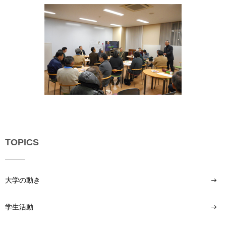
用
お
問
い
合
わ
せ
交
通
ア
ク
セ
TOPICS
ス
サ
イ
大学の動き
ト
マ
学生活動
ッ
プ