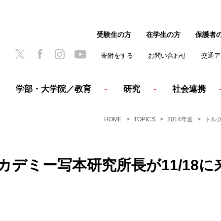
受験生の方
在学生の方
保護者
寄附をする
お問い合わせ
交通ア
学部・大学院／教育
研究
社会連携
HOME
TOPICS
2014年度
トル
デミー写本研究所長が11/18に