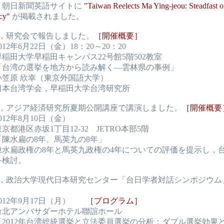
日，朝日新聞英語サイトに
"Taiwan Reelects Ma Ying-jeou: Steadfast 
cy"
が掲載されました。
日，研究会で報告しました。
［開催概要］
12年6月22日（金）18：20～20：20
稲田大学早稲田キャンパス22号館5階502教室
「台湾の選挙を地方から読み解く―雲林県の事例」
小笠原 欣幸（東京外国語大学）
日本台湾学会，早稲田大学台湾研究所
0日，アジア経済研究所夏期公開講座で講演しました。
［開催概要
012年8月10日（金）
京都港区赤坂1丁目12-32 JETRO本部5階
「陳水扁の8年、馬英九の8年」
陳水扁政権の8年と馬英九政権の4年についての評価を提示し，
を検討。
7日，政治大学現代日本研究センター「台日学者対話シンポジウム
012年9月17日（月）
［プログラム］
台北アンバサダーホテル聯誼ホール
「2012年台湾総統選挙と立法委員選挙の分析：ダブル選挙効果