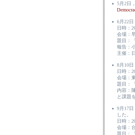
5月2
Democra
6月22
日時：20
会場：早
題目：
報告：
主催：
8月1
日時：2
会場：東
題目：
内容：
と課題
9月1
した。
日時：2
会場：
題目：