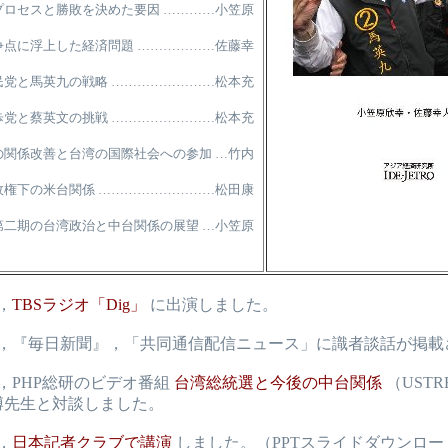
プロセスと勝敗を決めた要因 …………小笠原
争点に浮上した経済問題 ………………佐藤幸
民党と馬英九の戦略 ……………………松本充
歩党と蔡英文の挑戦 ……………………松本充
の関係改善と台湾の国際社会への参加 …竹内
政権下の米台関係 ………………………松田康
第二期の台湾政治と中台関係の展望 …小笠原
，
TBSラジオ「Dig」
に出演しました。
5日，『毎日新聞』，「共同通信配信ニュース」に識者談話が掲載
日，PHP総研のビデオ番組
台湾総統選と今後の中台関係
（USTR
博先生と対談しました。
，
日本記者クラブで講演
しました。（PPTスライドダウンロー