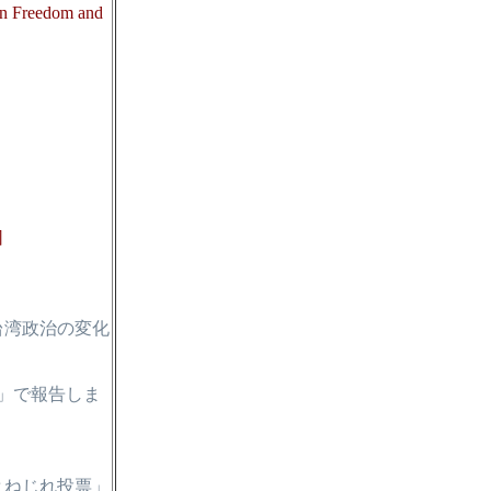
on Freedom and
］
台湾政治の変化
」で報告しま
とねじれ投票」