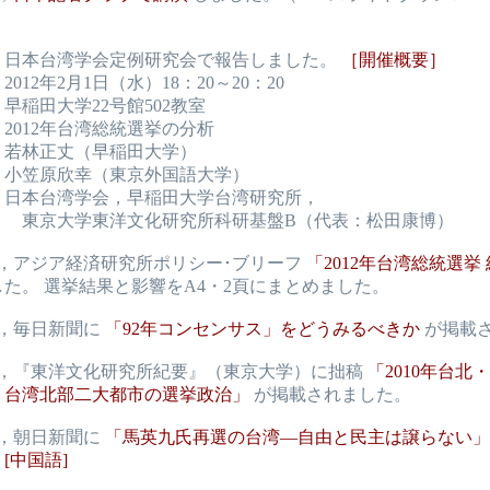
日，日本台湾学会定例研究会で報告しました。
［開催概要］
012年2月1日（水）18：20～20：20
早稲田大学22号館502教室
2012年台湾総統選挙の分析
 若林正丈（早稲田大学）
：小笠原欣幸（東京外国語大学）
 日本台湾学会，早稲田大学台湾研究所，
学東洋文化研究所科研基盤B（代表：松田康博）
日，アジア経済研究所ポリシー･ブリーフ
「2012年台湾総統選挙
た。 選挙結果と影響をA4・2頁にまとめました。
日，毎日新聞に
「92年コンセンサス」をどうみるべきか
が掲載
7日，『東洋文化研究所紀要』（東京大学）に拙稿
「2010年台北
：台湾北部二大都市の選挙政治」
が掲載されました。
日，朝日新聞に
「馬英九氏再選の台湾―自由と民主は譲らない」
。
[中国語]