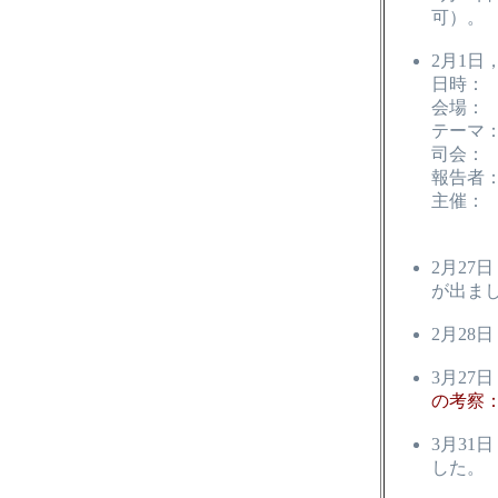
可）。
2月1
日時： 2
会場： 
テーマ：
司会：
報告者
主催：
東京大
2月27
が出まし
2月28
3月2
の考察
3月31
した