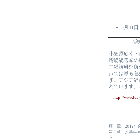
5月31
《
小笠原欣幸・佐
湾総統選挙の
ア経済研究所
点では最も包
す。アジア経
れています。
http://www.ide
序 章 2012
第１章 投票結
幸