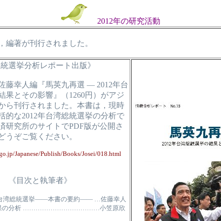
2012年の研究活動
日，編著が刊行されました。
総統選挙分析レポート出版》
藤幸人編『馬英九再選 ― 2012年台
結果とその影響』（1260円）がアジ
から刊行されました。本書は，現時
括的な2012年台湾総統選挙の分析で
済研究所のサイトでPDF版が公開さ
どうぞご覧ください。
.go.jp/Japanese/Publish/Books/Josei/018.html
《目次と執筆者》
年台湾総統選挙――本書の要約―― …佐藤幸人
果の分析 ………………………………小笠原欣