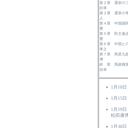
第２章 選挙の
欣幸
第３章 選挙の
人
第４章 中国国
豊
第５章 民主進
豊
第６章 中国と
孝之
第７章 馬英九
博
終 章 馬政権
欣幸
1月10日
1月1
1月19
松田康
1月30日