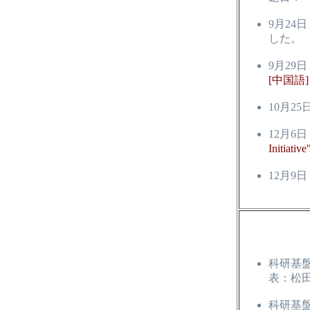
9月24
した。
9月29
[中国語]
10月2
12月6
Initiative
12月
科研基盤
表：松
科研基