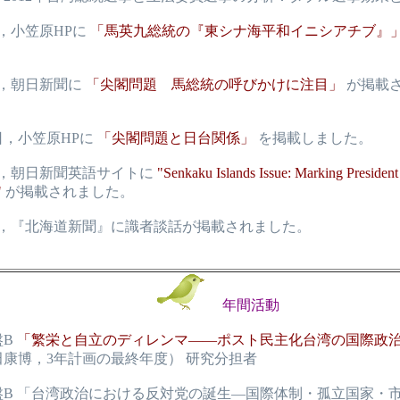
日，小笠原HPに
「馬英九総統の『東シナ海平和イニシアチブ』
日，朝日新聞に
「尖閣問題 馬総統の呼びかけに注目」
が掲載
5日，小笠原HPに
「尖閣問題と日台関係」
を掲載しました。
日，朝日新聞英語サイトに
"Senkaku Islands Issue: Marking President
"
が掲載されました。
9日，『北海道新聞』に識者談話が掲載されました。
年間活動
B
「繁栄と自立のディレンマ――ポスト民主化台湾の国際政
田康博，3年計画の最終年度） 研究分担者
盤B 「台湾政治における反対党の誕生―国際体制・孤立国家・