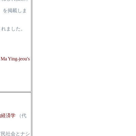
」
を掲載しま
されました。
 Ma Ying-jeou's
治経済学
（代
市民社会とナシ