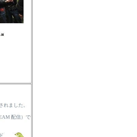
されました。
EAM 配信）で
ド