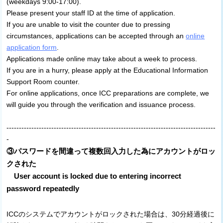
(weekdays 9:00-17:00).
Please present your staff ID at the time of application.
If you are unable to visit the counter due to pressing
circumstances, applications can be accepted through an
online
application form
.
Applications made online may take about a week to process.
If you are in a hurry, please apply at the Educational Information
Support Room counter.
For online applications, once ICC preparations are complete, we
will guide you through the verification and issuance process.
------------------------------------------------------------------------------------
-
③パスワードを間違って複数回入力した為にアカウントがロッ
クされた
User account is locked due to entering incorrect
password repeatedly
ICCのシステムでアカウントがロックされた場合は、30分経過後に