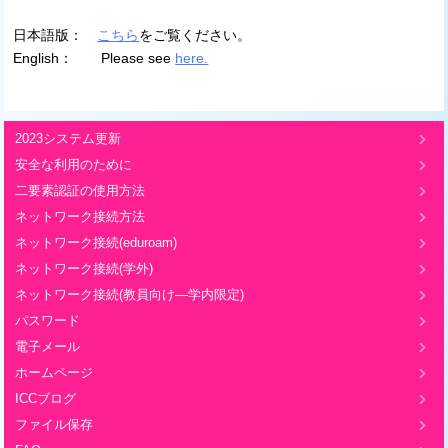
日本語版：
こちら
をご覧ください。
English： Please see
here.
2023システム更新
安全な利用のために
二要素認証の使用方法
ネットワーク接続方法
ネットワーク接続(eduroam)
ネットワーク接続(学外)
ネットワーク接続(教員向け―学内限定)
パスワード
電子メール
ホームページ
ICCブログ
ファイル保存