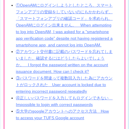
①OpenAMにログインしようとしたところ、スマート
フォンアプリの登録をしていないのにもかかわらず、
「スマートフォンアプリの確認コード」を求められ、
OpenAMにログイン出来ません。 When attempting
to log into OpenAM, I was asked for a "smartphone
app verification code" despite not having registered a
smartphone app, and cannot log into OpenAM.
②アカウント交付書に記載のパスワードを忘れてしま
いました。確認するにはどうしたらよいでしょう
か。 I forgot the password written on the account
issuance document. How can I check it?
③パスワードを間違って複数回入力した為にアカウン
トがロックされた User account is locked due to
entering incorrect password repeatedly
④正しいパスワードを入力してもログインできない
Impossible to login with correct passwords
⑤大学のgoogleアカウントへのアクセス方法 How
to access your TUFS Google account