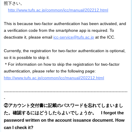
照下さい。
http://www.tufs.ac.jp/common/icc/manual/202212.html
This is because two-factor authentication has been activated, and
a verification code from the smartphone app is required. To
deactivate it, please email
icc-service@tufs.ac.jp
at the ICC.
Currently, the registration for two-factor authentication is optional,
so it is possible to skip it.
＊For information on how to skip the registration for two-factor
authentication, please refer to the following page:
http://www.tufs.ac.jp/common/icc/manual/202212.html
------------------------------------------------------------------------------------
-
②アカウント交付書に記載のパスワードを忘れてしまいまし
た。確認するにはどうしたらよいでしょうか。 I forgot the
password written on the account issuance document. How
can I check it?