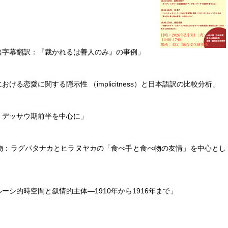
語字幕翻訳：『裁かれるは善人のみ』の事例」
る恋愛に関する隠示性 （implicitness）と日本語訳の比較分析」
：デッサウ期前半を中心に」
物：ラグパタナカとヒラヌヤカの「食べ手と食べ物の友情」を中心とし
シ的時空間と叙情的主体―1910年から1916年まで」