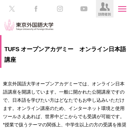
HOME
受
TUFS オープンアカデミー オンライン日本語
験
生
講座
大
の
学
方
案
内
東京外国語大学オープンアカデミーでは、オンライン日本
在
学
語講座を開講しています。一般に開かれた公開講座ですの
学
生
部・
で、日本語を学びたい方はどなたでもお申し込みいただけ
の
大
ます。オンライン講座のため、インターネット環境と使用
方
学
ツールさえあれば、世界中どこからでも受講が可能です。
院
／
保
*授業で扱うテーマの関係上、中学生以上の方の受講を推奨
教
護