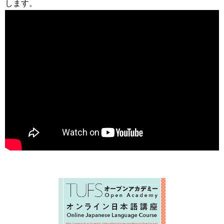
します。
育
者
の
方
研
究
卒
業
社
生
会
の
連
方
携
一
入
般・
試
地
情
域
報
の
方
寄
附
教
を
職
す
員
る
専