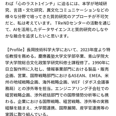
わば「心のラスト1インチ」に迫るには、本学が地域研
究、言語・文化研究、異文化コミュニケーションなどの
様々な分野で培ってきた質的研究のアプローチが不可欠
だと、私は考えています。 TReNDセンターの活動を通じ
て、AIを活用したデータサイエンスと質的研究のしなや
かな融合を追求したいと思います。
【Profile】長岡技術科学大学において、2023年度より特
任教授を務める。慶應義塾大学文学部卒業、青山学院大
学大学院総合文化政策学研究科修士課程修了。1990年に
日立製作所に入社し、情報事業部門における製品・販売
企画、営業、国際戦略部門におけるASEAN、EMEA、米
州の地域戦略企画、海外戦略企画、WEF（ダボス会議事
務局）との渉外等を担当。エンジニアリング子会社での
経営戦略企画、渉外統括部門での国際情勢分析等にも携
わる。企業における国際戦略、経営戦略、渉外等の実務
経験を踏まえ、大学間連携、国際展開、産学官連携等の
実践に取り組んでいる。