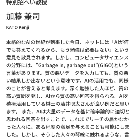
特別招へい教授
加藤 兼司
KATO Kenji
本格的なAIの世紀が到来した今日、ネットには「AIが何
でも答えてくれるから、もう勉強は必要はない」という
意見も散見されます。しかし、コンピュータサイエンス
の分野には、"Garbage in, garbage out"(GIGO)という
言葉があります。質の悪いデータを入力しても、質の悪
い結果しか出ないという意味です。AIの活用でも、同様
のことが言えると考えます。深く勉強した人ほど、質の
高い質問を発し、AIから質の高い回答を得られる。AIを
積極活用している棋士の藤井聡太さんが良い例だと思い
ます。 また、AIは大量のデータを基に確率論的に適切と
思われる回答を出すことで、これまでリーチの届かなか
った人々に、ある程度の満足を与えることも可能にしま
した。しかし、そうした人々の琴線に触れるような、言