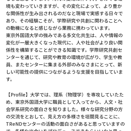
境も変わっていきますが、その変化によって、より豊か
な関係性が生み出されるのだなと現場で実感する日々で
あり、その経験こそが、学際研究や共創に関わることへ
の動機になると感じながら業務に携わっています。
東京外国語大学の強みである多文化共生は、人や情報の
変化が一層大きくなった現代に、人や社会がより良い関
係性を構築することができる知識です。学際研究共創セ
ンターを通じて、研究や教育の環境が広がり、学生や教
員、またセンターに集まる外部のみなさまにとって、新
しい可能性の提供につながるような支援を目指していま
す。
【Profile】大学では、理系（物理学）を専攻していたた
め、東京外国語大学に職員として入ってから、人文・社
会学系研究の面白さを知りました。様々な研究分野の方
の交流をとおして、見え方の多様さを垣間見ることに、
TReNDセンターの活動の面白さがあると思っていますの
で、多様な出会いをプロデュースできたらいいなと思っ