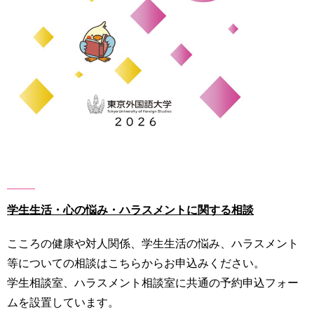
用
お
問
い
合
わ
せ
交
通
ア
ク
セ
ス
学生生活・心の悩み・ハラスメントに関する相談
サ
こころの健康や対人関係、学生生活の悩み、ハラスメント
イ
等についての相談はこちらからお申込みください。
ト
マ
学生相談室、ハラスメント相談室に共通の予約申込フォー
ッ
ムを設置しています。
プ