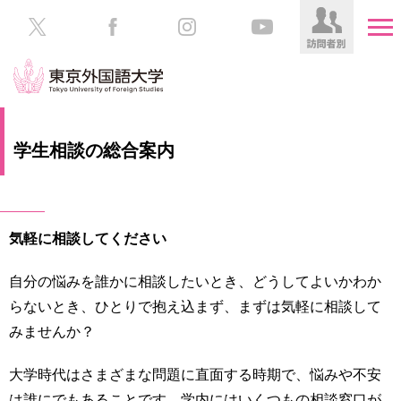
HOME
受
学生相談の総合案内
験
生
大
の
学
方
案
気軽に相談してください
内
在
学
自分の悩みを誰かに相談したいとき、どうしてよいかわか
学
生
部・
らないとき、ひとりで抱え込まず、まずは気軽に相談して
の
大
みませんか？
方
学
院
大学時代はさまざまな問題に直面する時期で、悩みや不安
／
保
教
護
は誰にでもあることです。学内にはいくつもの相談窓口が