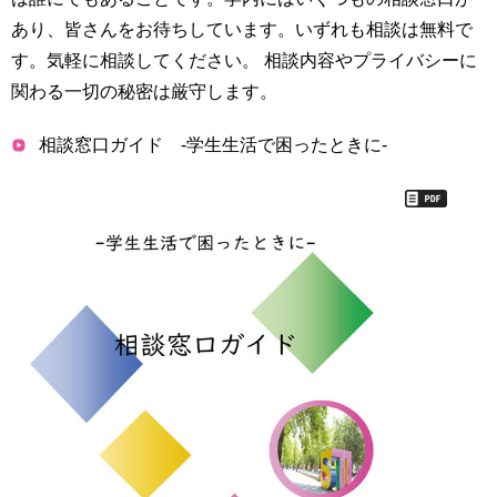
育
者
あり、皆さんをお待ちしています。いずれも相談は無料で
の
す。気軽に相談してください。 相談内容やプライバシーに
方
研
究
関わる一切の秘密は厳守します。
卒
業
社
相談窓口ガイド -学生生活で困ったときに-
生
会
の
連
方
携
一
入
般・
試
地
情
域
報
の
方
寄
附
教
を
職
す
員
る
専