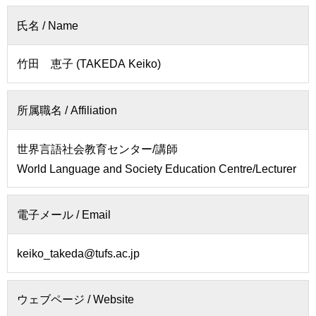
者
会
の
氏名 / Name
連
方
携
竹田 恵子 (TAKEDA Keiko)
卒
入
業
試
生
情
所属職名 / Affiliation
の
報
方
世界言語社会教育センター/講師
寄
一
World Language and Society Education Centre/Lecturer
附
般・
を
地
す
域
電子メール / Email
る
の
方
お
keiko_takeda@tufs.ac.jp
問
教
い
職
合
ウェブページ / Website
員
わ
専