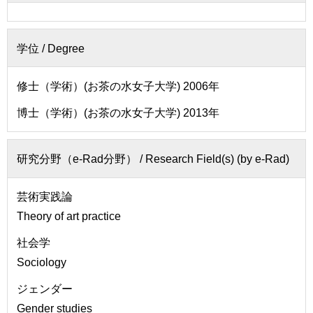
せ
用
交
学位 /
Degree
通
ア
ク
修士（学術）(お茶の水女子大学) 2006年
セ
博士（学術）(お茶の水女子大学) 2013年
ス
サ
研究分野（e-Rad分野） /
Research Field(s) (by e-Rad)
イ
ト
マ
芸術実践論
ッ
Theory of art practice
プ
社会学
Sociology
ジェンダー
Gender studies