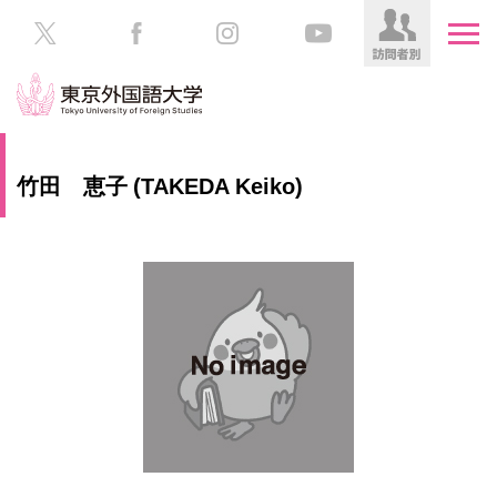
HOME
受
竹田 恵子 (TAKEDA Keiko)
験
生
大
の
学
方
案
内
在
学
教
生
育
の
方
研
究
保
護
社