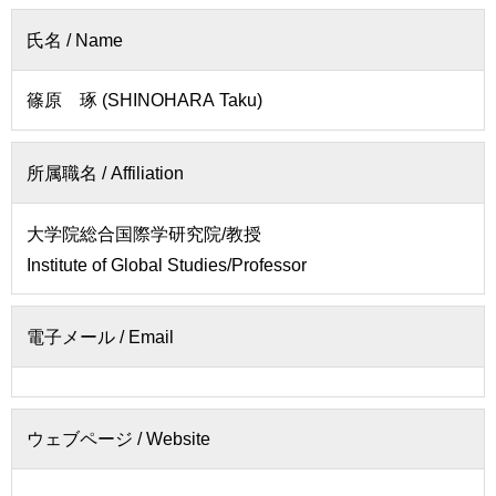
者
会
の
氏名 / Name
連
方
携
篠原 琢 (SHINOHARA Taku)
卒
入
業
試
生
情
所属職名 / Affiliation
の
報
方
大学院総合国際学研究院/教授
寄
一
Institute of Global Studies/Professor
附
般・
を
地
す
域
電子メール / Email
る
の
方
お
問
教
い
ウェブページ / Website
職
合
員
わ
専