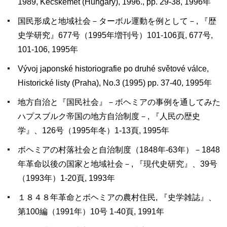
1989, Kecskemét (Hungary), 1996., pp. 29-38, 1996年
国民形成と地域社会－ターボル運動を例として－, 『歴
史学研究』677号（1995年増刊号）101-106頁, 677号,
101-106, 1995年
Vývoj japonské historiografie po druhé světové válce,
Historické listy (Praha), No.3 (1995) pp. 37-40, 1995年
地方自治と『国民社会』－ボヘミアの事例を通してみた
ハプスブルク帝国の地方自治制度－, 『人民の歴史
学』、126号（1995年冬）1-13頁, 1995年
ボヘミアの村落社会と自治制度（1848年-63年）－1848
年革命以後の国家と地域社会－, 『現代史研究』、39号
（1993年）1-20頁, 1993年
１８４８年革命とボヘミアの農村住民, 『史学雑誌』、
第100編（1991年）10号 1-40頁, 1991年