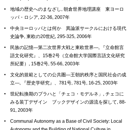
地域の歴史へのまなざし, 朝倉世界地理講座 東ヨーロ
ッパ・ロシア, 22-36, 2007年
中央ヨーロッパとは何か 異論派サークルにおける現代
史論争, 東欧の20世紀, 295-325, 2006年
民族の記憶―第二次世界大戦と東欧世界―, 『立命館言
語文化研究』、15巻2号（立命館大学国際言語文化研究
所紀要）, 15巻2号, 55-66, 2003年
文化的規範としての公共圏―王朝的秩序と国民社会の成
立―, 『歴史学研究』、781号, 781号, 16-25, 2003年
世紀転換期のプラハと「チェコ・モデルネ」, チェコに
みる装丁デザイン ブックデザインの源流を探して, 88-
91, 2003年
Communal Autonomy as a Base of Civil Society: Local
Autonomy and the Building of National Culture in