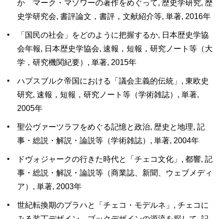
か マーク・マゾワーの著作をめぐって, 歴史学研究, 歴
史学研究会, 書評論文，書評，文献紹介等, 単著, 2016年
「国民の社会」をどのように把握するか, 日本歴史学協
会年報, 日本歴史学協会, 速報，短報，研究ノート等（大
学，研究機関紀要）, 単著, 2015年
ハプスブルク帝国における「議会主義的伝統」, 東欧史
研究, 速報，短報，研究ノート等（学術雑誌）, 単著,
2005年
聖公ヴァーツラフをめぐる記憶と政治, 歴史と地理, 記
事・総説・解説・論説等（学術雑誌）, 単著, 2004年
ドヴォジャークの行きた時代と「チェコ文化」, 都響, 記
事・総説・解説・論説等（商業誌、新聞、ウェブメディ
ア）, 単著, 2003年
世紀転換期のプラハと「チェコ・モデルネ」, チェコに
みる装丁デザイン ブックデザインの源流を探して, 記