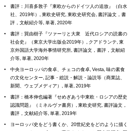
書評：川喜多敦子『東欧からのドイツ人の追放』（白水
社、2019年）, 東欧史研究, 東欧史研究会, 書評論文，書
評，文献紹介等, 単著, 2020年
書評：巽由樹子『ツァーリと大衆 近代ロシアの読書の
社会史』（東京大学出版会2019年）, クアドランテ, 東
京外国語大学海外事情研究所, 書評論文，書評，文献紹
介等, 単著, 2020年
中央ヨーロッパの食卓、チェコの食卓, Vesta, 味の素食
の文化センター, 記事・総説・解説・論説等（商業誌、
新聞、ウェブメディア）, 単著, 2019年
書評：橋本伸也編著『せめぎあう中東欧・ロシアの歴史
認識問題』（ミネルヴァ書房）, 東欧史研究, 書評論文，
書評，文献紹介等, 単著, 2019年
ヨーロッパ史をどう書くか、20世紀史をどのように描く