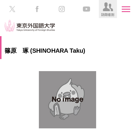
HOME
受
篠原 琢 (SHINOHARA Taku)
験
生
大
の
学
方
案
内
在
学
教
生
育
の
方
研
究
保
護
社