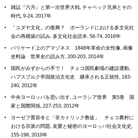
雑誌『六月』と第一次世界大戦, チャペック兄弟とその
時代, 9-24, 2017年
「ユダヤ文化」の復興？ ポーランドにおける多文化社
会の再構築の試み, 多文化社会読本, 56-74, 2016年
バリケード上のアマゾネス 1848年革命の女性像, 画像
史料論 世界史の読み方, 200-203, 2014年
国民がみずからの手で！ チェコ国民劇場の建設運動,
ハプスブルク帝国政治文化史 継承される正統性, 183-
240, 2012年
中央ヨーロッパを思い出す, ユーラシア世界 第5巻 国
家と国際関係, 227-253, 2012年
ヨーゼフ寛容令と「非カトリック教徒」 チェコ農村に
おける宗派の問題, 友愛と秘密のヨーロッパ社会文化史,
155-198, 2010年