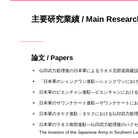
主要研究業績 / Main Research 
論文 / Papers
仏印武力処理後の日本軍によるラオス北部道路建設, アジア太
「日本軍のシェンクワン進駐―シェンクワンにおける仏印武
日本軍のビエンチャン進駐―ビエンチャンにおける仏印武力
日本軍のサワンナケート進駐―サワンナケートにおける
日本軍のタケク進駐－タケクにおける仏印武力処理とその後を
日本軍のラオス南部進駐―仏印武力処理後のパクセを中心に―
The invasion of the Japanese Army in Southern La