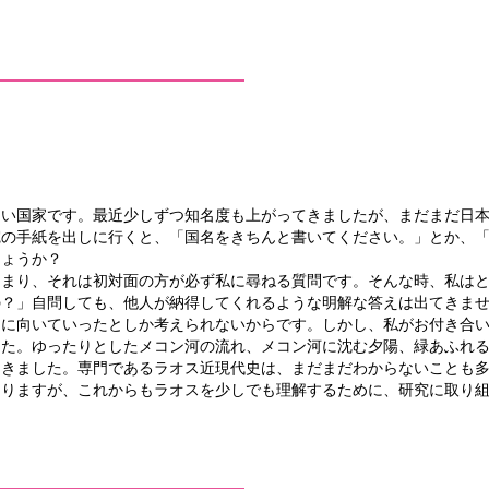
ない国家です。最近少しずつ知名度も上がってきましたが、まだまだ日
宛の手紙を出しに行くと、「国名をきちんと書いてください。」とか、
しょうか？
まり、それは初対面の方が必ず私に尋ねる質問です。そんな時、私はと
の？」自問しても、他人が納得してくれるような明解な答えは出てきま
向に向いていったとしか考えられないからです。しかし、私がお付き合
した。ゆったりとしたメコン河の流れ、メコン河に沈む夕陽、緑あふれ
てきました。専門であるラオス近現代史は、まだまだわからないことも
ありますが、これからもラオスを少しでも理解するために、研究に取り