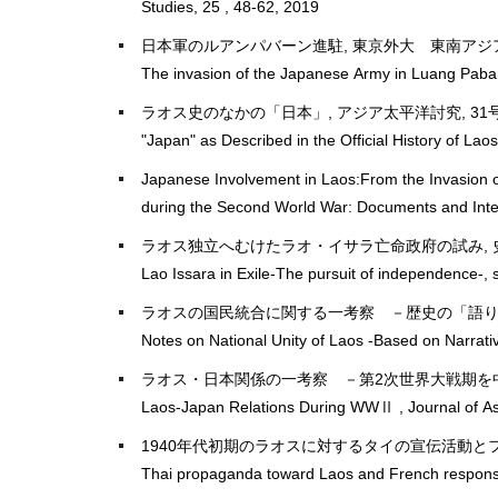
Studies, 25 , 48-62, 2019
日本軍のルアンパバーン進駐, 東京外大 東南アジア学, 24
The invasion of the Japanese Army in Luang Paban
ラオス史のなかの「日本」, アジア太平洋討究, 31号, 3
"Japan" as Described in the Official History of Laos
Japanese Involvement in Laos:From the Invasion o
during the Second World War: Documents and Inte
ラオス独立へむけたラオ・イサラ亡命政府の試み, 史滴, 35
Lao Issara in Exile-The pursuit of independence-, 
ラオスの国民統合に関する一考察 －歴史の「語り」と記念日
Notes on National Unity of Laos -Based on Narrati
ラオス・日本関係の一考察 －第2次世界大戦期を中心に－,
Laos-Japan Relations During WWⅡ , Journal of Asia
1940年代初期のラオスに対するタイの宣伝活動とフラン
Thai propaganda toward Laos and French response 