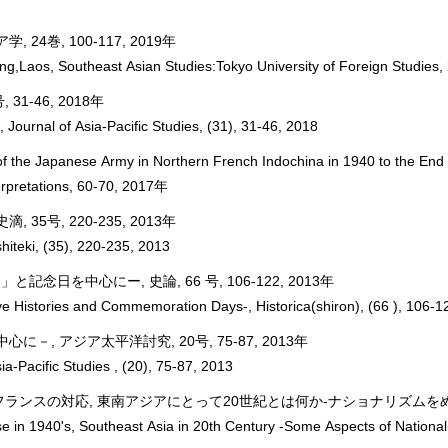
巻, 100-117, 2019年
g,Laos, Southeast Asian Studies:Tokyo University of Foreign Studies,
1-46, 2018年
, Journal of Asia-Pacific Studies, (31), 31-46, 2018
f the Japanese Army in Northern French Indochina in 1940 to the End
rpretations, 60-70, 2017年
号, 220-235, 2013年
shiteki, (35), 220-235, 2013
を中心にー, 史論, 66 号, 106-122, 2013年
ve Histories and Commemoration Days-, Historica(shiron), (66 ), 106-1
 アジア太平洋討究, 20号, 75-87, 2013年
-Pacific Studies , (20), 75-87, 2013
スの対応, 東南アジアにとって20世紀とは何か-ナショナリズムをめぐる思想状
in 1940's, Southeast Asia in 20th Century -Some Aspects of National