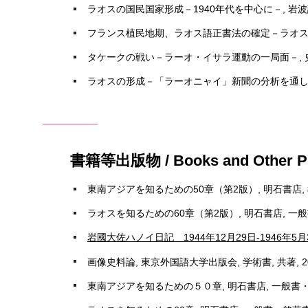
ラオスの国民国家形成－1940年代を中心に－, 岩波講座
フランス植民地期、ラオス語正書法の確定－ラオスナショナリ
タケークの戦い－ラーオ・イサラ運動の一局面－, 史論, 50
ラオスの形成－「ラーオニャイ」新聞の分析を通して－, 
書籍等出版物 / Books and Other Pu
東南アジアを知るための50章（第2版）, 明石書店, 教
ラオスを知るための60章（第2版）, 明石書店, 一般書
岩國大佐ハノイ日記 1944年12月29日-1946年5月
画像史料論, 東京外国語大学出版会, 学術書, 共著, 2
東南アジアを知るための５０章, 明石書店, 一般書・啓蒙