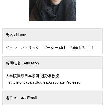
者
会
の
連
方
携
卒
入
業
試
生
氏名 / Name
情
の
報
方
ジョン パトリック ポーター (John Patrick Porter)
寄
一
附
般・
を
所属職名 / Affiliation
地
す
域
る
の
大学院国際日本学研究院/准教授
方
Institute of Japan Studies/Associate Professor
お
問
教
い
職
合
電子メール / Email
員
わ
専