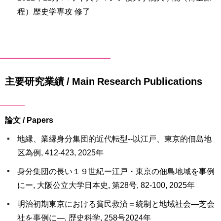
程）歴史学専攻 修了
主要研究業績 / Main Research Publications
論文 / Papers
地縁、業縁身分集団的近代転型--以江戸、東京的佃島地
区為例, 412-423, 2025年
身分集団の長い１９世紀ー江戸・東京の佃島地域を事例
にー, 大阪公立大学日本史, 第28号, 82-100, 2025年
明治初期東京における貧民救済＝統制と地域社会―芝会
社を事例に―, 歴史科学, 258号2024年