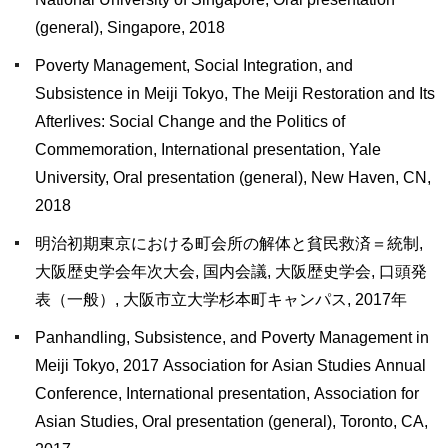
(general), Singapore, 2018
Poverty Management, Social Integration, and
Subsistence in Meiji Tokyo, The Meiji Restoration and Its
Afterlives: Social Change and the Politics of
Commemoration, International presentation, Yale
University, Oral presentation (general), New Haven, CN,
2018
明治初期東京における町会所の解体と貧民救済＝統制,
大阪歴史学会年次大会, 国内会議, 大阪歴史学会, 口頭発
表（一般）, 大阪市立大学杉本町キャンパス, 2017年
Panhandling, Subsistence, and Poverty Management in
Meiji Tokyo, 2017 Association for Asian Studies Annual
Conference, International presentation, Association for
Asian Studies, Oral presentation (general), Toronto, CA,