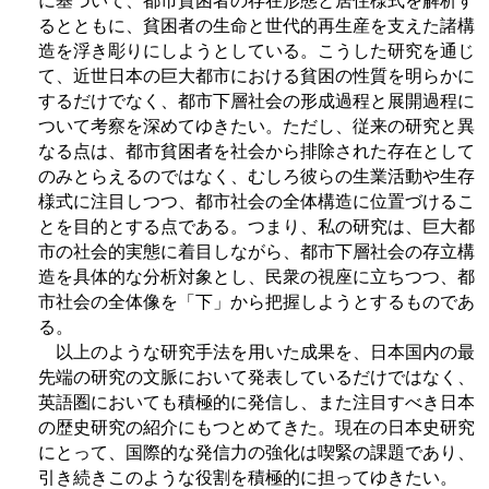
るとともに、貧困者の生命と世代的再生産を支えた諸構
造を浮き彫りにしようとしている。こうした研究を通じ
て、近世日本の巨大都市における貧困の性質を明らかに
するだけでなく、都市下層社会の形成過程と展開過程に
ついて考察を深めてゆきたい。ただし、従来の研究と異
なる点は、都市貧困者を社会から排除された存在として
のみとらえるのではなく、むしろ彼らの生業活動や生存
様式に注目しつつ、都市社会の全体構造に位置づけるこ
とを目的とする点である。つまり、私の研究は、巨大都
市の社会的実態に着目しながら、都市下層社会の存立構
造を具体的な分析対象とし、民衆の視座に立ちつつ、都
市社会の全体像を「下」から把握しようとするものであ
る。
以上のような研究手法を用いた成果を、日本国内の最
先端の研究の文脈において発表しているだけではなく、
英語圏においても積極的に発信し、また注目すべき日本
の歴史研究の紹介にもつとめてきた。現在の日本史研究
にとって、国際的な発信力の強化は喫緊の課題であり、
引き続きこのような役割を積極的に担ってゆきたい。