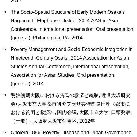
2017
The Socio-Spatial Structure of Early Modern Osaka's
Nagamachi Flophouse District, 2014 AAS-in-Asia
Conference, International presentation, Oral presentation
(general), Philadelphia, PA, 2014
Poverty Management and Socio-Economic Integration in
Nineteenth-Century Osaka, 2014 Association for Asian
Studies Annual Conference, International presentation,
Association for Asian Studies, Oral presentation
(general), 2014
明治初期大阪における貧民の救済と統制, 近世大坂研究
会•大阪市立大学都市研究プラザ共催国際円座《都市に
おける貧困と救済》, 国内会議, 大阪市立大学, 口頭発表
（一般）, 大阪府大阪市住吉区, 2012年
Cholera 1886: Poverty, Disease and Urban Governance