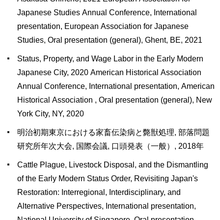
Japanese Studies Annual Conference, International
presentation, European Association for Japanese
Studies, Oral presentation (general), Ghent, BE, 2021
Status, Property, and Wage Labor in the Early Modern
Japanese City, 2020 American Historical Association
Annual Conference, International presentation, American
Historical Association , Oral presentation (general), New
York City, NY, 2020
明治初期東京における家畜伝染病と斃獣処理, 部落問題
研究所年次大会, 国際会議, 口頭発表（一般）, 2018年
Cattle Plague, Livestock Disposal, and the Dismantling
of the Early Modern Status Order, Revisiting Japan's
Restoration: Interregional, Interdisciplinary, and
Alternative Perspectives, International presentation,
National University of Singapore, Oral presentation