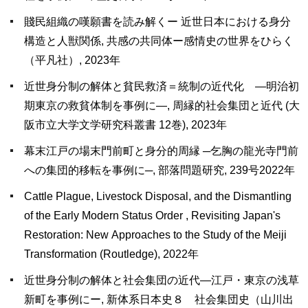
賤民組織の嘆願書を読み解くー 近世日本における身分
構造と人獣関係, 共感の共同体ー感情史の世界をひらく
（平凡社）, 2023年
近世身分制の解体と貧民救済＝統制の近代化 ―明治初
期東京の救貧体制を事例に―, 周縁的社会集団と近代 (大
阪市立大学文学研究科叢書 12巻), 2023年
幕末江戸の場末門前町と身分的周縁 ─乞胸の龍光寺門前
への集団的移転を事例に─, 部落問題研究, 239号2022年
Cattle Plague, Livestock Disposal, and the Dismantling
of the Early Modern Status Order , Revisiting Japan's
Restoration: New Approaches to the Study of the Meiji
Transformation (Routledge), 2022年
近世身分制の解体と社会集団の近代―江戸・東京の浅草
新町を事例にー, 新体系日本史８ 社会集団史（山川出