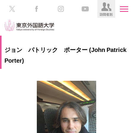
HOME
受
ジョン パトリック ポーター (John Patrick
験
生
Porter)
大
の
学
方
案
内
在
学
教
生
育
の
方
研
究
保
護
社