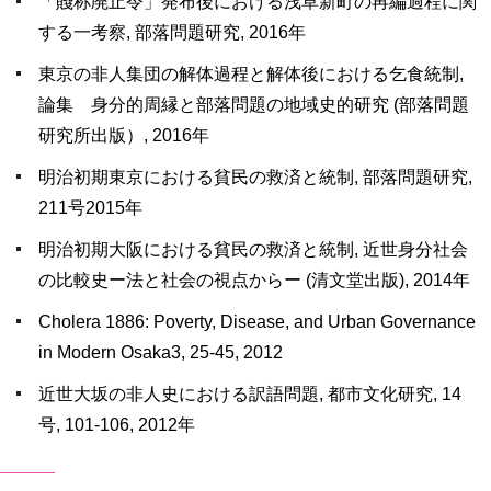
「賤称廃止令」発布後における浅草新町の再編過程に関
する一考察, 部落問題研究, 2016年
東京の非人集団の解体過程と解体後における乞食統制,
論集 身分的周縁と部落問題の地域史的研究 (部落問題
研究所出版）, 2016年
明治初期東京における貧民の救済と統制, 部落問題研究,
211号2015年
明治初期大阪における貧民の救済と統制, 近世身分社会
の比較史ー法と社会の視点からー (清文堂出版), 2014年
Cholera 1886: Poverty, Disease, and Urban Governance
in Modern Osaka3, 25-45, 2012
近世大坂の非人史における訳語問題, 都市文化研究, 14
号, 101-106, 2012年