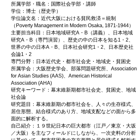
所属学部・職名：国際社会学部・講師
学位：博士（歴史学）
学位論文名：近代大阪における貧民救済＝統制
（Poverty Management in Modern Osaka, 1871-1944）
主要担当科目：日本地域研究A・B（講義）、日本地域
研究A・B（専門演習）、歴史の中の日本を知る1・2、
世界の中の日本A・B、日本社会研究1・2、日本歴史社
会論1・2
専門分野：日本近代史・都市社会史・地域史・貧困史
所属学会：大阪歴史学会、部落問題研究所、Association
for Asian Studies (AAS)、American Historical
Association (AHA)
研究キーワード：幕末維新期都市社会史、貧困史、地域
社会論
研究題目：幕末維新期の都市社会を、人々の生存様式、
居住形態、結合様式のあり方、地域支配などの面から多
面的に解析する。
自己紹介：１９世紀日本の巨大都市（江戸／東京・大坂
／大阪）を主なフィールドにしながら、一次史料の分析
に基づいて、都市貧困者の存在形態と居住様式を解析す