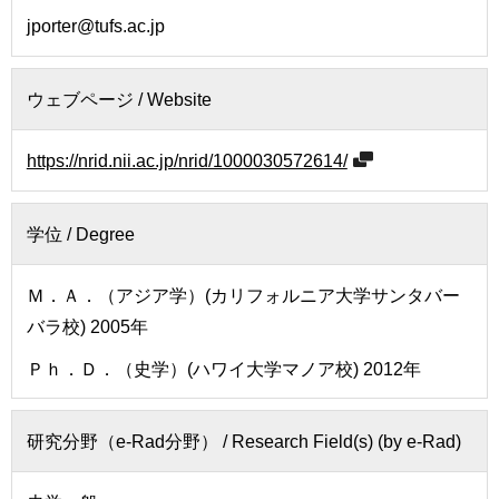
せ
用
jporter@tufs.ac.jp
交
通
ウェブページ / Website
ア
ク
セ
https://nrid.nii.ac.jp/nrid/1000030572614/
ス
サ
学位 /
Degree
イ
ト
Ｍ．Ａ．（アジア学）(カリフォルニア大学サンタバー
マ
バラ校) 2005年
ッ
プ
Ｐｈ．Ｄ．（史学）(ハワイ大学マノア校) 2012年
研究分野（e-Rad分野） /
Research Field(s) (by e-Rad)