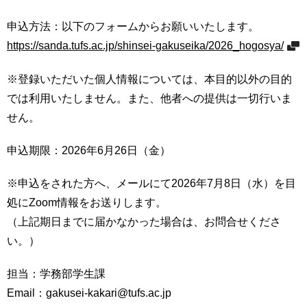
用
お
申込方法：以下のフォームからお願いいたします。
問
https://sanda.tufs.ac.jp/shinsei-gakuseika/2026_hogosya/
い
合
※登録いただいた個人情報については、本目的以外の目的
わ
せ
では利用いたしません。また、他者への提供は一切行いま
せん。
交
通
申込期限：2026年6月26日（金）
ア
ク
※申込をされた方へ、メールにて2026年7月8日（水）を目
セ
ス
処にZoom情報をお送りします。
（上記期日までに届かなかった場合は、お問合せくださ
サ
い。）
イ
ト
マ
担当：学務部学生課
ッ
Email：gakusei-kakari@tufs.ac.jp
プ