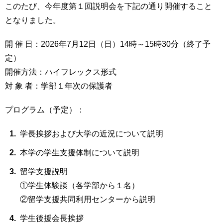
このたび、今年度第１回説明会を下記の通り開催すること
育
者
の
となりました。
方
研
究
開 催 日：2026年7月12日（日）14時～15時30分（終了予
卒
定）
業
社
開催方法：ハイフレックス形式
生
会
の
連
対 象 者：学部１年次の保護者
方
携
プログラム（予定）：
一
入
般・
試
学長挨拶および大学の近況について説明
地
情
域
報
本学の学生支援体制について説明
の
方
留学支援説明
寄
附
①学生体験談（各学部から１名）
教
を
②留学支援共同利用センターから説明
職
す
員
る
学生後援会長挨拶
専