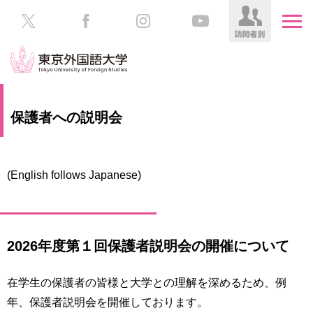
HOME
受
保護者への説明会
験
生
大
の
学
方
案
(English follows Japanese)
内
在
学
学
生
部・
2026年度第１回保護者説明会の開催について
の
大
方
学
院
在学生の保護者の皆様と大学との理解を深めるため、例
／
保
年、保護者説明会を開催しております。
教
護