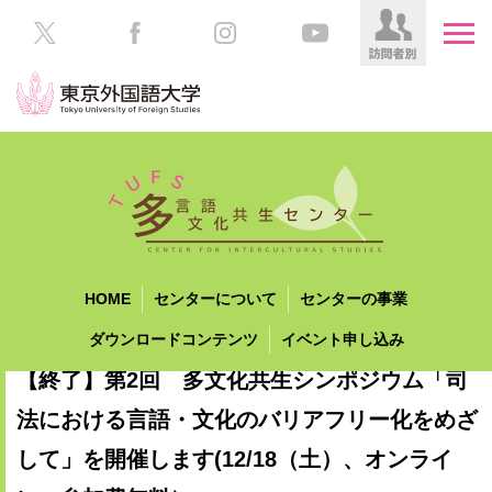
HOME
受
験
生
大
の
学
方
案
内
HOME
センターについて
センターの事業
在
学
ダウンロードコンテンツ
イベント申し込み
学
生
部・
【終了】第2回 多文化共生シンポジウム「司
の
大
方
学
法における言語・文化のバリアフリー化をめざ
院
して」を開催します(12/18（土）、オンライ
／
保
教
護