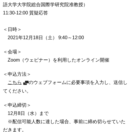
語大学大学院総合国際学研究院准教授）
用
お
11:30-12:00 質疑応答
問
い
合
＜日時＞
わ
2021年12月18日（土） 9:40～12:00
せ
＜会場＞
交
通
Zoom（ウェビナー）を利用したオンライン開催
ア
ク
＜申込方法＞
セ
こちら
のウェブフォームに必要事項を入力し、送信し
ス
てください。
サ
イ
＜申込締切＞
ト
12月8日（水）まで
マ
※配信可能人数に達した場合、事前に締め切らせていた
ッ
プ
だきます。