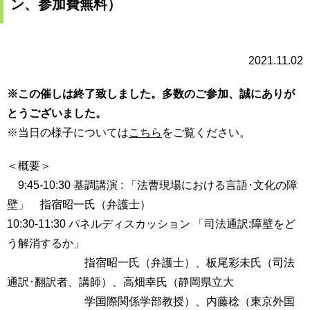
ン、参加費無料）
育
者
の
方
研
究
2021.11.02
卒
業
社
※この催しは終了致しました。多数のご参加、誠にありが
生
会
の
とうございました。
連
方
携
※当日の様子については
こちら
をご覧ください。
一
入
＜概要＞
般・
試
9:45-10:30 基調講演 : 「法曹現場における言語･文化の障
地
情
域
壁」 指宿昭一氏（弁護士）
報
の
10:30-11:30 パネルディスカッション 「司法通訳:障壁をど
方
寄
う解消するか」
附
指宿昭一氏（弁護士）、板尾彩未氏（司法
教
を
職
通訳･翻訳者、講師）、高畑幸氏（静岡県立大
す
員
る
学国際関係学部教授）、内藤稔（東京外国
専