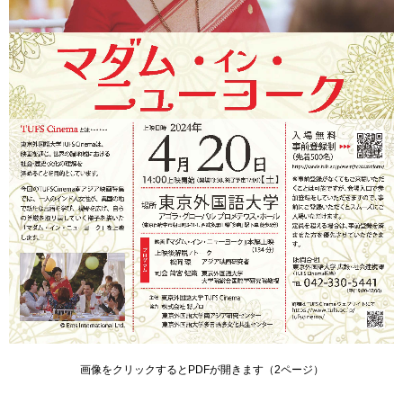
用
お
問
い
合
わ
せ
交
通
ア
ク
セ
ス
サ
イ
ト
マ
画像をクリックするとPDFが開きます（2ページ）
ッ
プ