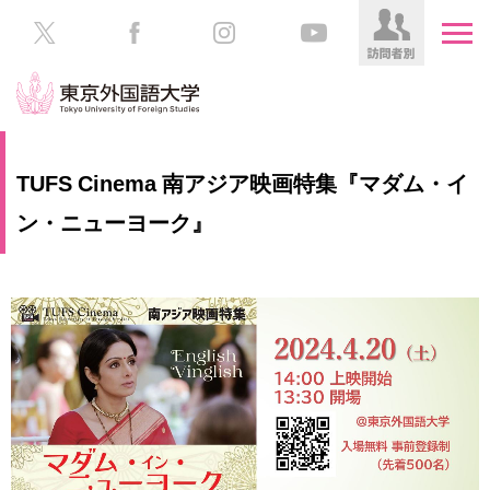
HOME
受
TUFS Cinema 南アジア映画特集『マダム・イ
験
生
ン・ニューヨーク』
大
の
学
方
案
内
在
学
学
生
部・
の
大
方
学
院
／
保
教
護