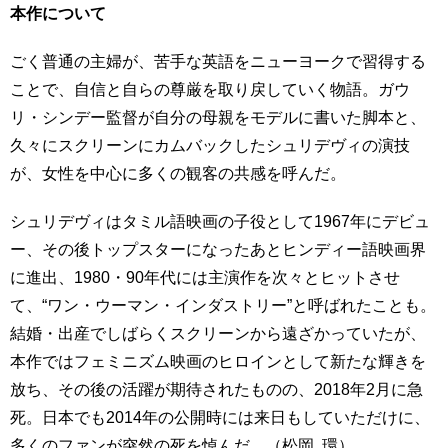
本作について
ごく普通の主婦が、苦手な英語をニューヨークで習得する
ことで、自信と自らの尊厳を取り戻していく物語。ガウ
リ・シンデー監督が自分の母親をモデルに書いた脚本と、
久々にスクリーンにカムバックしたシュリデヴィの演技
が、女性を中心に多くの観客の共感を呼んだ。
シュリデヴィはタミル語映画の子役として1967年にデビュ
ー、その後トップスターになったあとヒンディー語映画界
に進出、1980・90年代には主演作を次々とヒットさせ
て、“ワン・ウーマン・インダストリー”と呼ばれたことも。
結婚・出産でしばらくスクリーンから遠ざかっていたが、
本作ではフェミニズム映画のヒロインとして新たな輝きを
放ち、その後の活躍が期待されたものの、2018年2月に急
死。日本でも2014年の公開時には来日もしていただけに、
多くのファンが突然の死を悼んだ。（松岡 環）