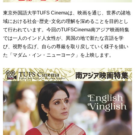
育
者
の
東京外国語大学TUFS Cinemaは、映画を通じ、世界の諸地
方
研
域における社会･歴史･文化の理解を深めることを目的とし
究
て行われています。今回のTUFSCinema南アジア映画特集
卒
業
では一人のインド人女性が、異国の地で新たな言語を学
社
生
会
び、視野を広げ、自らの尊厳を取り戻していく様子を描い
の
連
た「マダム・イン・ニューヨーク」を上映します。
方
携
一
入
般・
試
地
情
域
報
の
方
寄
附
教
を
職
す
員
る
専