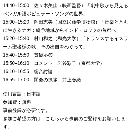
14:40–15:00 佐々木美佳（映画監督）「劇中歌から見える
用
お
ベンガル語ポピュラー・ソングの世界」
問
い
15:00–15:20 岡田恵美（国立民族学博物館）「音楽ととも
合
に生きるナガ：紛争地域からインド・ロックの首都へ」
わ
15:20–15:40 村山和之（和光大学）「トランスするイスラ
せ
ーム聖者様の歌、その出自をめぐって」
交
15:40–15:50 質疑応答
通
15:50–16:10 コメント 岩谷彩子（京都大学）
ア
16:10–16:55 総合討論
ク
セ
16:55–17:00 閉会の挨拶 井上春緒
ス
使用言語：日本語
サ
参加費：無料
イ
事前登録が必要です。
ト
マ
参加ご希望の方は，こちらから事前のご登録をお願いしま
ッ
す。
プ