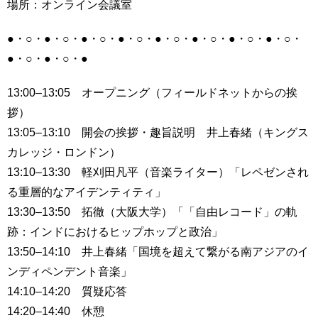
場所：オンライン会議室
育
者
の
●・○・●・○・●・○・●・○・●・○・●・○・●・○・●・○・
方
研
究
●・○・●・○・●
卒
業
社
13:00–13:05 オープニング（フィールドネットからの挨
生
会
拶）
の
連
13:05–13:10 開会の挨拶・趣旨説明 井上春緒（キングス
方
携
カレッジ・ロンドン）
一
入
13:10–13:30 軽刈田凡平（音楽ライター）「レペゼンされ
般・
試
る重層的なアイデンティティ」
地
情
域
13:30–13:50 拓徹（大阪大学）「「自由レコード」の軌
報
の
跡：インドにおけるヒップホップと政治」
方
寄
13:50–14:10 井上春緒「国境を超えて繋がる南アジアのイ
附
ンディペンデント音楽」
教
を
職
14:10–14:20 質疑応答
す
員
る
14:20–14:40 休憩
専