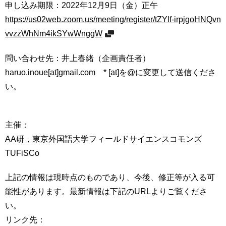
申し込み期限：2022年12月9日（金）正午
https://us02web.zoom.us/meeting/register/tZYlf-irpjgoHNQvn
vvzzWhNm4ikSYwWnggW
問い合わせ先：井上春緒（企画責任者）
haruo.inoue[at]gmail.com * [at]を@に変更して送信くださ
い。
主催：
AA研，東京外国語大学フィールドサイエンスコモンズ
TUFiSCo
上記の情報は現時点のものであり、今後、修正等が入る可
能性があります。最新情報は下記のURLよりご覧くださ
い。
リンク先：