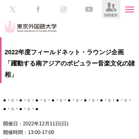
HOME
受
2022年度フィールドネット・ラウンジ企画
験
生
「躍動する南アジアのポピュラー音楽文化の諸
大
の
学
相」
方
案
内
在
学
学
●・○・●・○・●・○・●・○・●・○・●・○・●・○・●・○・
生
部・
●・○・●・○・●
の
大
方
学
開催日：2022年12月11日(日)
院
／
保
開催時間：13:00-17:00
教
護