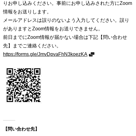
りお申し込みください。事前にお申し込みされた方にZoom
用
お
情報をお送りします。
問
メールアドレスは誤りのないよう入力してください。誤り
い
がありますとZoom情報をお送りできません。
合
わ
前日までにZoom情報が届かない場合は下記【問い合わせ
せ
先】までご連絡ください。
https://forms.gle/JmvDpvaFhN3koezKA
交
通
ア
ク
セ
ス
サ
イ
ト
マ
ッ
【問い合わせ先】
プ