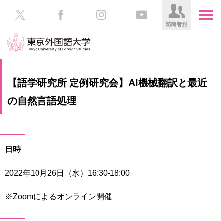
HOME
受
【語学研究所 定例研究会】AI機械翻訳と最近
験
生
の自然言語処理
大
の
学
方
案
内
在
日時
学
学
生
部・
2022年10月26日（水）16:30-18:00
の
大
方
学
※Zoomによるオンライン開催
院
／
保
教
護