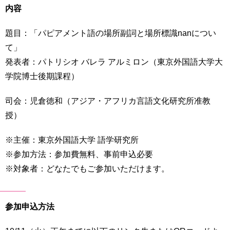
育
者
内容
の
方
研
題目：「パピアメント語の場所副詞と場所標識nanについ
究
て」
卒
発表者：パトリシオ バレラ アルミロン（東京外国語大学大
業
社
生
学院博士後期課程）
会
の
連
方
携
司会：児倉徳和（アジア・アフリカ言語文化研究所准教
授）
一
入
般・
試
※主催：東京外国語大学 語学研究所
地
情
域
※参加方法：参加費無料、事前申込必要
報
の
※対象者：どなたでもご参加いただけます。
方
寄
附
教
を
参加申込方法
職
す
員
る
専