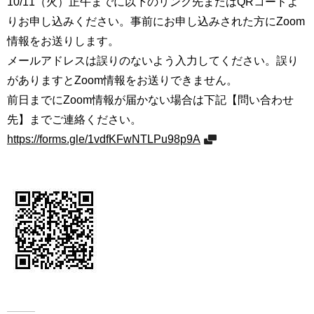
10/11（火）正午までに以下のリンク先またはQRコードよ
用
りお申し込みください。事前にお申し込みされた方にZoom
お
問
情報をお送りします。
い
メールアドレスは誤りのないよう入力してください。誤り
合
がありますとZoom情報をお送りできません。
わ
せ
前日までにZoom情報が届かない場合は下記【問い合わせ
先】までご連絡ください。
交
https://forms.gle/1vdfKFwNTLPu98p9A
通
ア
ク
セ
ス
サ
イ
ト
マ
ッ
プ