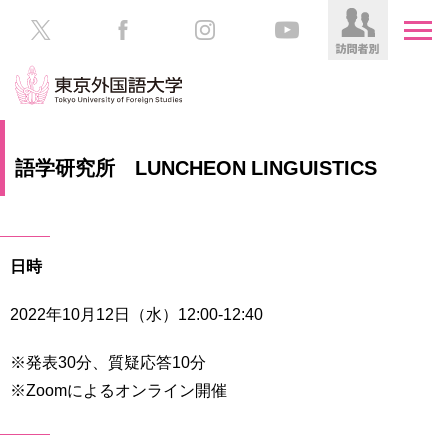
HOME
受
語学研究所 LUNCHEON LINGUISTICS
験
生
大
の
学
方
案
日時
内
在
学
2022年10月12日（水）12:00-12:40
学
生
部・
の
大
※発表30分、質疑応答10分
方
学
※Zoomによるオンライン開催
院
／
保
教
護