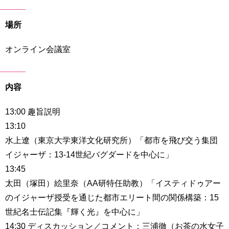
育
者
の
場所
方
研
究
オンライン会議室
卒
業
社
生
会
の
内容
連
方
携
13:00 趣旨説明
一
入
13:10
般・
試
水上遼（東京大学東洋文化研究所）「都市を飛び交う集団
地
情
域
報
イジャーザ：13-14世紀バグダードを中心に」
の
13:45
方
寄
太田（塚田）絵里奈（AA研特任助教）「イスティドゥアー
附
教
のイジャーザ授受を通じた都市エリート間の関係構築：15
を
職
す
世紀名士伝記集『輝く光』を中心に」
員
る
14:30 ディスカッション／コメント：三浦徹（お茶の水女子
専