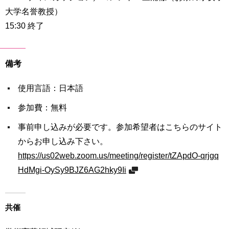
用
大学名誉教授）
お
15:30 終了
問
い
合
わ
備考
せ
使用言語：日本語
交
通
参加費：無料
ア
ク
事前申し込みが必要です。参加希望者はこちらのサイト
セ
からお申し込み下さい。
ス
https://us02web.zoom.us/meeting/register/tZApdO-qrjgq
HdMgi-OySy9BJZ6AG2hky9Ii
サ
イ
ト
マ
共催
ッ
プ