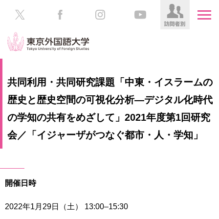
HOME
受
共同利用・共同研究課題「中東・イスラームの
験
生
歴史と歴史空間の可視化分析―デジタル化時代
大
の
学
の学知の共有をめざして」2021年度第1回研究
方
案
内
会／「イジャーザがつなぐ都市・人・学知」
在
学
学
生
部・
の
大
方
開催日時
学
院
／
保
2022年1月29日（土） 13:00–15:30
教
護