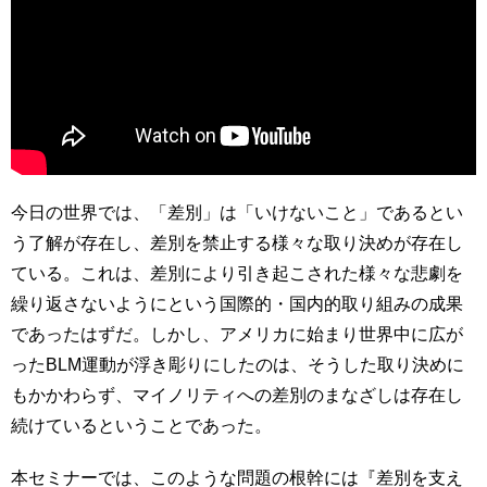
育
者
の
方
研
究
卒
業
社
生
会
の
連
方
携
今日の世界では、「差別」は「いけないこと」であるとい
う了解が存在し、差別を禁止する様々な取り決めが存在し
一
入
ている。これは、差別により引き起こされた様々な悲劇を
般・
試
地
繰り返さないようにという国際的・国内的取り組みの成果
情
域
報
であったはずだ。しかし、アメリカに始まり世界中に広が
の
ったBLM運動が浮き彫りにしたのは、そうした取り決めに
方
寄
もかかわらず、マイノリティへの差別のまなざしは存在し
附
教
を
続けているということであった。
職
す
員
る
本セミナーでは、このような問題の根幹には『差別を支え
専