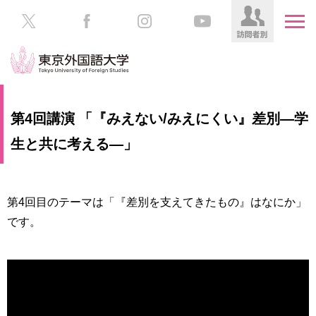
HOME
受
第4回講演 「『みえない/みえにくい』差別―学
験
生
生と共に考える―」
大
の
学
方
案
内
第4回目のテーマは「『差別を支えてきたもの』はなにか」
在
学
です。
学
生
部・
の
大
方
学
院
／
保
教
護