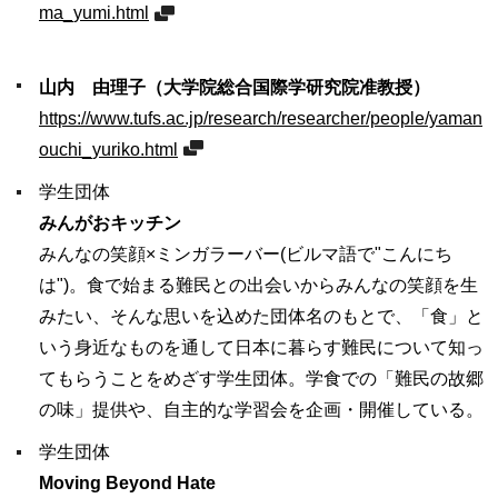
ma_yumi.html
山内 由理子（大学院総合国際学研究院准教授）
https://www.tufs.ac.jp/research/researcher/people/yaman
ouchi_yuriko.html
学生団体
みんがおキッチン
みんなの笑顔×ミンガラーバー(ビルマ語で"こんにち
は")。食で始まる難民との出会いからみんなの笑顔を生
みたい、そんな思いを込めた団体名のもとで、「食」と
いう身近なものを通して日本に暮らす難民について知っ
てもらうことをめざす学生団体。学食での「難民の故郷
の味」提供や、自主的な学習会を企画・開催している。
学生団体
Moving Beyond Hate