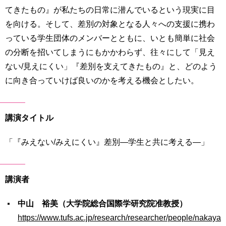
てきたもの』が私たちの日常に潜んでいるという現実に目
用
お
を向ける。そして、差別の対象となる人々への支援に携わ
問
い
っている学生団体のメンバーとともに、いとも簡単に社会
合
の分断を招いてしまうにもかかわらず、往々にして「見え
わ
ない/見えにくい」『差別を支えてきたもの』と、どのよう
せ
に向き合っていけば良いのかを考える機会としたい。
交
通
ア
講演タイトル
ク
セ
「『みえない/みえにくい』差別―学生と共に考える―」
ス
サ
講演者
イ
ト
マ
中山 裕美（大学院総合国際学研究院准教授）
ッ
https://www.tufs.ac.jp/research/researcher/people/nakaya
プ