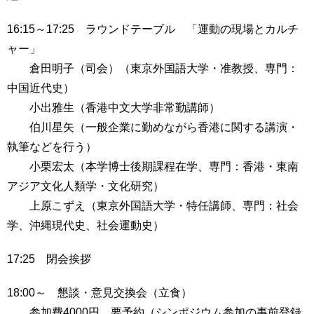
16:15～17:25 ラウンドテーブル 「運動の現場とカルチ
ャー」
倉田明子（司会）（東京外国語大学・准教授、専門：
中国近代史）
小出雅生（香港中文大学非常勤講師）
伯川星矢（一般企業に勤めながら香港に関する講演・
執筆などを行う）
小栗宏太（本学博士後期課程在学、専門：香港・東南
アジア文化人類学・文化研究）
上原こずえ（東京外国語大学・特任講師、専門：社会
学、沖縄現代史、社会運動史）
17:25 閉会挨拶
18:00～ 懇談・意見交換会（立食）
参加費4000円 要予約（シンポジウム参加の事前登録