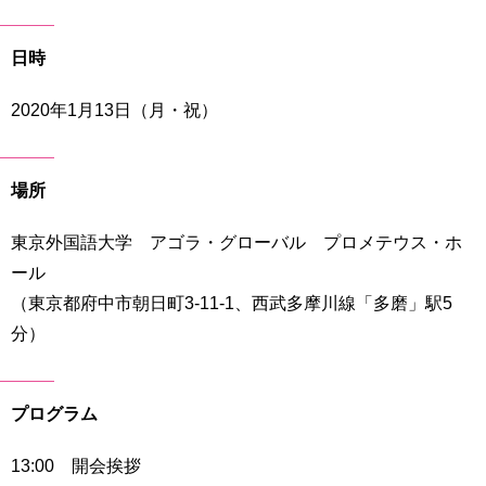
育
者
の
日時
方
研
究
2020年1月13日（月・祝）
卒
業
社
生
会
の
連
場所
方
携
東京外国語大学 アゴラ・グローバル プロメテウス・ホ
一
入
ール
般・
試
地
（東京都府中市朝日町3-11-1、西武多摩川線「多磨」駅5
情
域
報
分）
の
方
寄
附
プログラム
教
を
職
す
員
13:00 開会挨拶
る
専