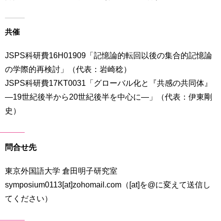
共催
JSPS科研費16H01909「記憶論的転回以後の集合的記憶論
の学際的再検討」（代表：岩崎稔）
JSPS科研費17KT0031「グローバル化と『共感の共同体』
―19世紀後半から20世紀後半を中心に―」（代表：伊東剛
史）
問合せ先
東京外国語大学 倉田明子研究室
symposium0113[at]zohomail.com（[at]を@に変えて送信し
てください）