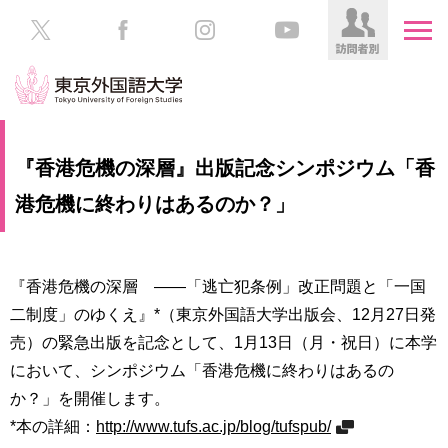
HOME
受
『香港危機の深層』出版記念シンポジウム「香
験
生
港危機に終わりはあるのか？」
大
の
学
方
案
内
『香港危機の深層 ――「逃亡犯条例」改正問題と「一国
在
学
二制度」のゆくえ』*（東京外国語大学出版会、12月27日発
学
生
部・
売）の緊急出版を記念として、1月13日（月・祝日）に本学
の
大
において、シンポジウム「香港危機に終わりはあるの
方
学
か？」を開催します。
院
／
保
*本の詳細：
http://www.tufs.ac.jp/blog/tufspub/
教
護