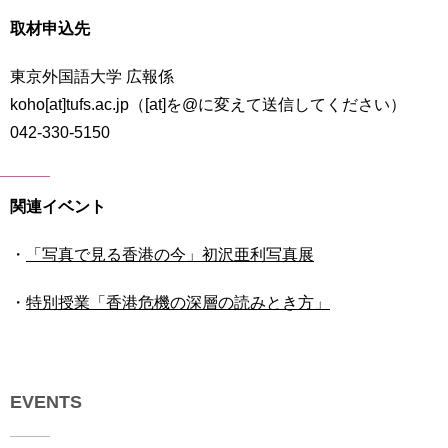
取材申込先
東京外国語大学 広報係
koho[at]tufs.ac.jp（[at]を@に変えて送信してください）
042-330-5150
関連イベント
・
「写真で見る香港の今」初沢亜利写真展
・
特別授業「香港危機の深層の読みとき方」
EVENTS