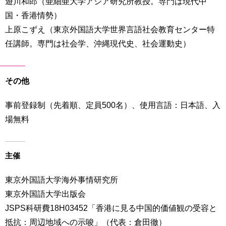
遊川和郎（亜細亜大学アジア研究所教授。専門は現代中
国・香港情勢）
上原こずえ（東京外国語大学世界言語社会教育センター特
任講師。専門は社会学、沖縄現代史、社会運動史）
その他
事前登録制（先着順、定員500名）、使用言語：日本語、入
場無料
主催
東京外国語大学海外事情研究所
東京外国語大学出版会
JSPS科研費18H03452「香港に見る中国的価値観の受容と
抵抗：周辺地域への示唆」（代表：倉田徹）