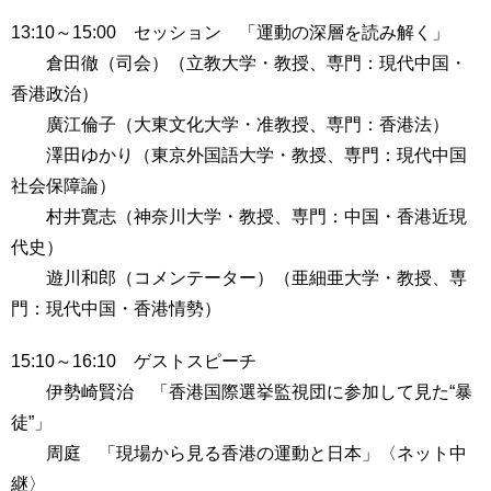
用
13:10～15:00 セッション 「運動の深層を読み解く」
お
問
倉田徹（司会）（立教大学・教授、専門：現代中国・
い
香港政治）
合
廣江倫子（大東文化大学・准教授、専門：香港法）
わ
せ
澤田ゆかり（東京外国語大学・教授、専門：現代中国
社会保障論）
交
村井寛志（神奈川大学・教授、専門：中国・香港近現
通
代史）
ア
ク
遊川和郎（コメンテーター）（亜細亜大学・教授、専
セ
門：現代中国・香港情勢）
ス
15:10～16:10 ゲストスピーチ
サ
イ
伊勢崎賢治 「香港国際選挙監視団に参加して見た“暴
ト
徒”」
マ
周庭 「現場から見る香港の運動と日本」〈ネット中
ッ
プ
継〉