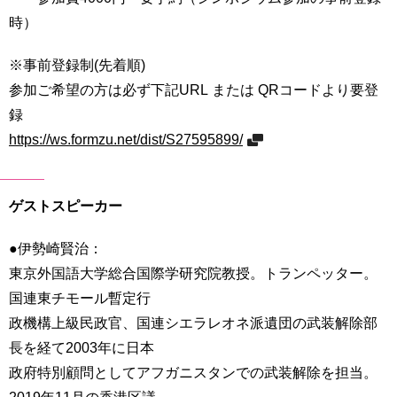
時）
※事前登録制(先着順)
参加ご希望の方は必ず下記URL または QRコードより要登
録
https://ws.formzu.net/dist/S27595899/
ゲストスピーカー
●伊勢崎賢治：
東京外国語大学総合国際学研究院教授。トランペッター。
国連東チモール暫定行
政機構上級民政官、国連シエラレオネ派遺団の武装解除部
長を経て2003年に日本
政府特別顧問としてアフガニスタンでの武装解除を担当。
2019年11月の香港区議