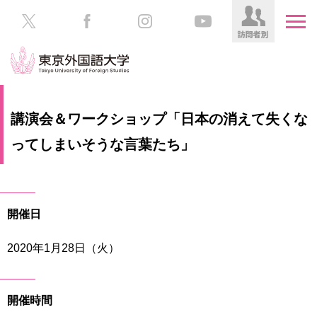
HOME
受
講演会＆ワークショップ「日本の消えて失くな
験
生
ってしまいそうな言葉たち」
大
の
学
方
案
内
在
開催日
学
学
生
部・
2020年1月28日（火）
の
大
方
学
院
／
保
開催時間
教
護