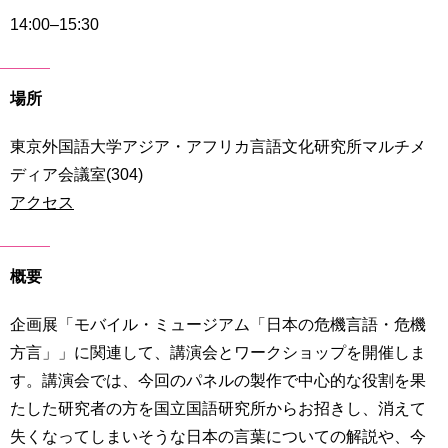
育
者
14:00–15:30
の
方
研
究
場所
卒
業
社
生
東京外国語大学アジア・アフリカ言語文化研究所マルチメ
会
の
連
ディア会議室(304)
方
携
アクセス
一
入
般・
試
地
概要
情
域
報
の
企画展「モバイル・ミュージアム「日本の危機言語・危機
方
寄
方言」」に関連して、講演会とワークショップを開催しま
附
す。講演会では、今回のパネルの製作で中心的な役割を果
教
を
職
たした研究者の方を国立国語研究所からお招きし、消えて
す
員
る
失くなってしまいそうな日本の言葉についての解説や、今
専