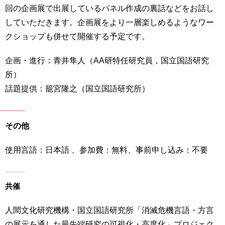
回の企画展で出展しているパネル作成の裏話などをお話し
用
お
していただきます。企画展をより一層楽しめるようなワー
問
クショップも併せて開催する予定です。
い
合
わ
企画・進行：青井隼人（AA研特任研究員，国立国語研究
せ
所）
話題提供：籠宮隆之（国立国語研究所）
交
通
ア
ク
その他
セ
ス
使用言語：日本語 、参加費：無料、事前申し込み：不要
サ
イ
共催
ト
マ
人間文化研究機構・国立国語研究所「消滅危機言語・方言
ッ
プ
の展示を通した最先端研究の可視化・高度化」プロジェク