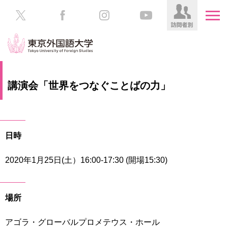
HOME
受
講演会「世界をつなぐことばの力」
験
生
大
の
学
方
案
日時
内
在
学
2020年1月25日(土）16:00-17:30 (開場15:30)
学
生
部・
の
大
方
学
場所
院
／
保
アゴラ・グローバルプロメテウス・ホール
教
護