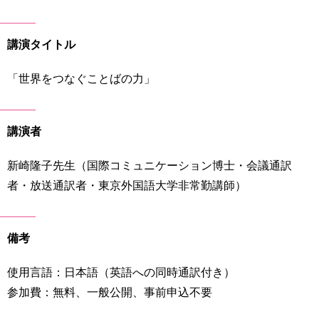
育
者
の
方
研
講演タイトル
究
卒
「世界をつなぐことばの力」
業
社
生
会
の
連
講演者
方
携
新崎隆子先生（国際コミュニケーション博士・会議通訳
一
入
般・
試
者・放送通訳者・東京外国語大学非常勤講師）
地
情
域
報
の
備考
方
寄
附
使用言語：日本語（英語への同時通訳付き）
教
を
職
参加費：無料、一般公開、事前申込不要
す
員
る
専