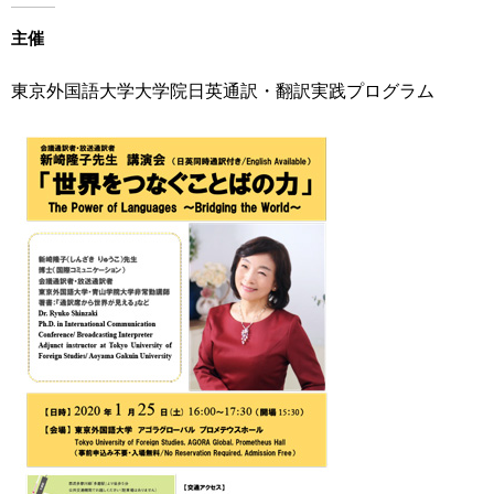
用
お
主催
問
い
東京外国語大学大学院日英通訳・翻訳実践プログラム
合
わ
せ
交
通
ア
ク
セ
ス
サ
イ
ト
マ
ッ
プ