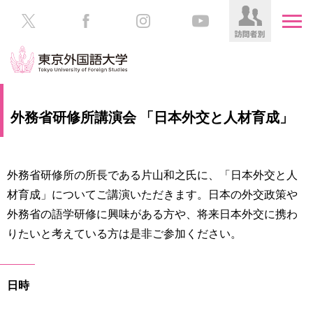
HOME
受
外務省研修所講演会 「日本外交と人材育成」
験
生
大
の
学
方
案
外務省研修所の所長である片山和之氏に、「日本外交と人
内
材育成」についてご講演いただきます。日本の外交政策や
在
外務省の語学研修に興味がある方や、将来日本外交に携わ
学
学
生
りたいと考えている方は是非ご参加ください。
部・
の
大
方
学
院
日時
／
保
教
護