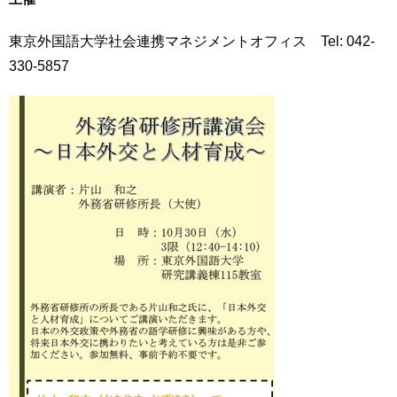
用
お
東京外国語大学社会連携マネジメントオフィス Tel: 042-
問
い
330-5857
合
わ
せ
交
通
ア
ク
セ
ス
サ
イ
ト
マ
ッ
プ