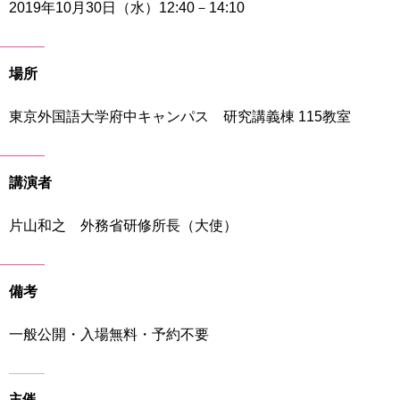
2019年10月30日（水）12:40－14:10
育
者
の
方
研
究
場所
卒
業
社
東京外国語大学府中キャンパス 研究講義棟 115教室
生
会
の
連
方
携
講演者
一
入
片山和之 外務省研修所長（大使）
般・
試
地
情
域
報
の
備考
方
寄
附
一般公開・入場無料・予約不要
教
を
職
す
員
る
主催
専