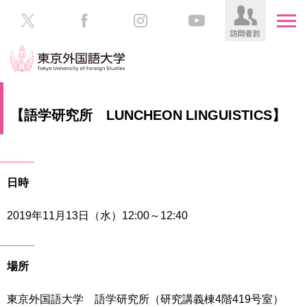
HOME
受
【語学研究所 LUNCHEON LINGUISTICS】
験
生
大
の
学
方
案
日時
内
在
学
2019年11月13日（水）12:00～12:40
学
生
部・
の
大
方
学
場所
院
／
保
東京外国語大学 語学研究所（研究講義棟4階419号室）
教
護