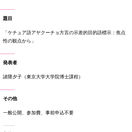
育
者
の
方
研
題目
究
卒
「ケチュア語アヤクーチョ方言の示差的目的語標示：焦点
業
社
性の観点から」
生
会
の
連
方
携
発表者
一
入
般・
試
諸隈夕子（東京大学大学院博士課程）
地
情
域
報
の
その他
方
寄
附
一般公開、参加費、事前申込不要
教
を
職
す
員
る
専