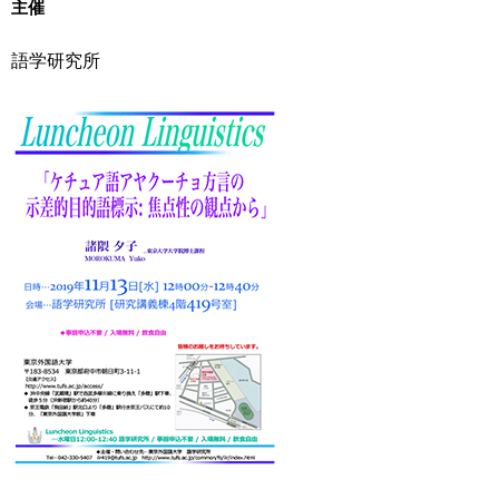
主催
用
お
問
語学研究所
い
合
わ
せ
交
通
ア
ク
セ
ス
サ
イ
ト
マ
ッ
プ