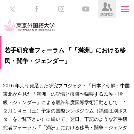
HOME
受
若手研究者フォーラム 「「満洲」における移
験
生
民・闘争・ジェンダー」
大
の
学
方
案
内
2016 年より発足した研究プロジェクト「日本／朝鮮・中国
在
学
東北から見た「満洲」の記憶と痕跡〜輻輳する民族・階
学
生
部・
級・ジェンダー」による最終年度国際学術活動として、１
の
大
２月１４日（土）予定の国際シンポジウム（詳細は別ポス
方
学
ターをご覧下さい）に続いて、翌日、下記のような若手研
院
／
保
究者フォーラム「「満洲」における移民・闘争・ジェンダ
教
護