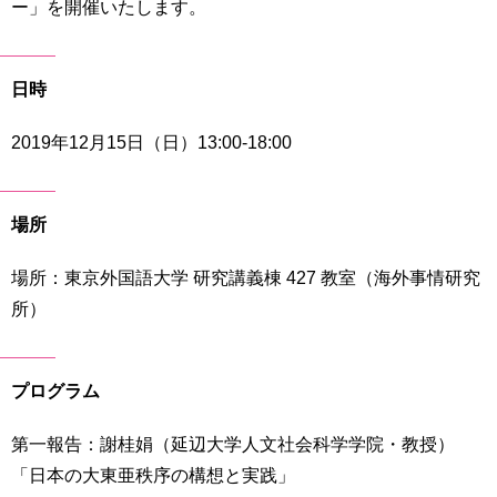
ー」を開催いたします。
育
者
の
方
研
日時
究
卒
業
2019年12月15日（日）13:00-18:00
社
生
会
の
連
方
携
場所
一
入
場所：東京外国語大学 研究講義棟 427 教室（海外事情研究
般・
試
地
所）
情
域
報
の
方
寄
プログラム
附
教
を
第一報告：謝桂娟（延辺大学人文社会科学学院・教授）
職
す
員
「日本の大東亜秩序の構想と実践」
る
専