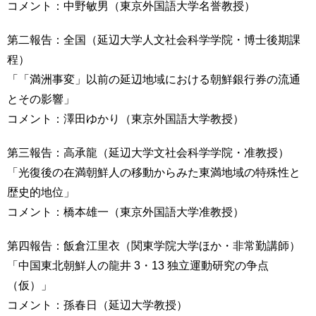
コメント：中野敏男（東京外国語大学名誉教授）
用
お
問
第二報告：全国（延辺大学人文社会科学学院・博士後期課
い
程）
合
「「満洲事変」以前の延辺地域における朝鮮銀行券の流通
わ
せ
とその影響」
コメント：澤田ゆかり（東京外国語大学教授）
交
通
第三報告：高承龍（延辺大学文社会科学学院・准教授）
ア
「光復後の在満朝鮮人の移動からみた東満地域の特殊性と
ク
セ
歴史的地位」
ス
コメント：橋本雄一（東京外国語大学准教授）
サ
第四報告：飯倉江里衣（関東学院大学ほか・非常勤講師）
イ
「中国東北朝鮮人の龍井 3・13 独立運動研究の争点
ト
マ
（仮）」
ッ
コメント：孫春日（延辺大学教授）
プ