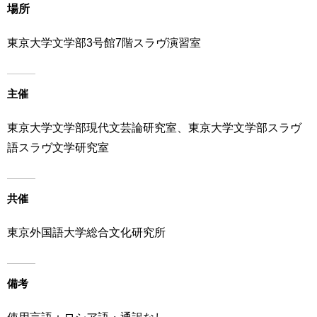
場所
育
者
の
方
東京大学文学部3号館7階スラヴ演習室
研
究
卒
業
社
主催
生
会
の
連
東京大学文学部現代文芸論研究室、東京大学文学部スラヴ
方
携
語スラヴ文学研究室
一
入
般・
試
地
情
共催
域
報
の
東京外国語大学総合文化研究所
方
寄
附
教
を
備考
職
す
員
る
専