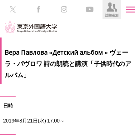
HOME
受
Вера Павлова «Детский альбом » ヴェー
験
生
ラ・パヴロワ 詩の朗読と講演「子供時代のア
大
の
学
ルバム」
方
案
内
在
学
学
生
部・
日時
の
大
方
学
2019年8月21日(水) 17:00～
院
／
保
教
護