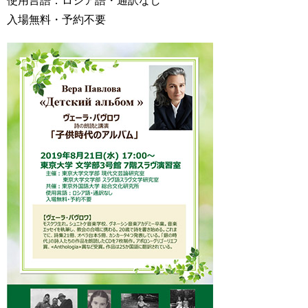
使用言語：ロシア語・通訳なし
用
入場無料・予約不要
お
問
い
合
わ
せ
交
通
ア
ク
セ
ス
サ
イ
ト
マ
ッ
プ