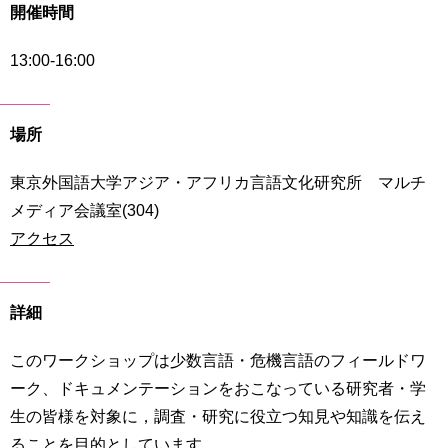
開催時間
育
者
の
方
13:00-16:00
研
究
卒
業
社
場所
生
会
の
連
東京外国語大学アジア・アフリカ言語文化研究所 マルチ
方
携
メディア会議室(304)
一
アクセス
入
般・
試
地
情
域
報
詳細
の
方
寄
このワークショップは少数言語・危機言語のフィールドワ
附
教
ーク、ドキュメンテーションをおこなっている研究者・学
を
職
す
生の皆様を対象に，調査・研究に役立つ知見や知識を伝え
員
る
ることを目的としています。
専