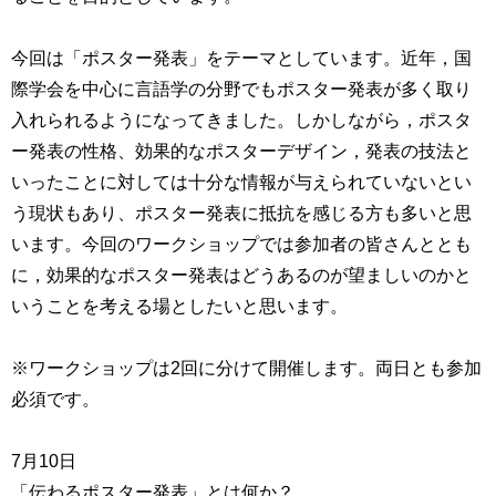
用
お
今回は「ポスター発表」をテーマとしています。近年，国
問
い
際学会を中心に言語学の分野でもポスター発表が多く取り
合
入れられるようになってきました。しかしながら，ポスタ
わ
ー発表の性格、効果的なポスターデザイン，発表の技法と
せ
いったことに対しては十分な情報が与えられていないとい
交
う現状もあり、ポスター発表に抵抗を感じる方も多いと思
通
います。今回のワークショップでは参加者の皆さんととも
ア
ク
に，効果的なポスター発表はどうあるのが望ましいのかと
セ
いうことを考える場としたいと思います。
ス
※ワークショップは2回に分けて開催します。両日とも参加
サ
イ
必須です。
ト
マ
7月10日
ッ
プ
「伝わるポスター発表」とは何か？