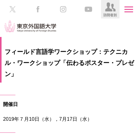
HOME
受
フィールド言語学ワークショップ：テクニカ
験
生
ル・ワークショップ「伝わるポスター・プレゼ
大
の
学
ン」
方
案
内
在
学
学
生
部・
開催日
の
大
方
学
2019年７月10日（水），7月17日（水）
院
／
保
教
護