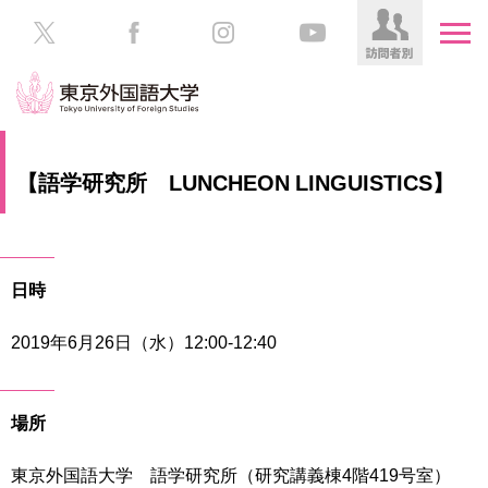
HOME
受
【語学研究所 LUNCHEON LINGUISTICS】
験
生
大
の
学
方
案
日時
内
在
学
2019年6月26日（水）12:00-12:40
学
生
部・
の
大
方
学
場所
院
／
保
東京外国語大学 語学研究所（研究講義棟4階419号室）
教
護