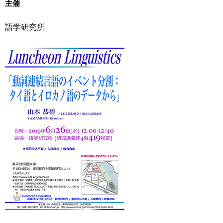
主催
用
お
問
語学研究所
い
合
わ
せ
交
通
ア
ク
セ
ス
サ
イ
ト
マ
ッ
プ