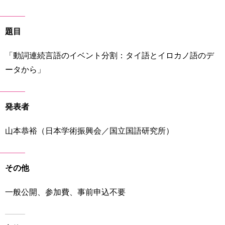
育
者
の
方
研
題目
究
卒
「動詞連続言語のイベント分割：タイ語とイロカノ語のデ
業
社
ータから」
生
会
の
連
方
携
発表者
一
入
般・
試
山本恭裕（日本学術振興会／国立国語研究所）
地
情
域
報
の
その他
方
寄
附
一般公開、参加費、事前申込不要
教
を
職
す
員
る
専