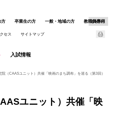
の方
卒業生の方
一般・地域の方
教職員専用
English
クセス
サイトマップ
入試情報
院（CAASユニット）共催「映画のまち調布」を巡る（第3回）
CAASユニット）共催「映