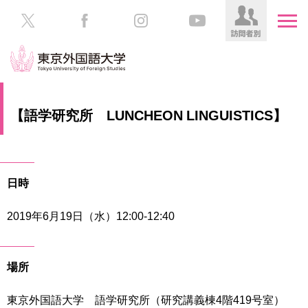
HOME
受
【語学研究所 LUNCHEON LINGUISTICS】
験
生
大
の
学
方
案
日時
内
在
学
2019年6月19日（水）12:00-12:40
学
生
部・
の
大
方
学
場所
院
／
保
東京外国語大学 語学研究所（研究講義棟4階419号室）
教
護