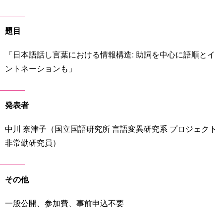
育
者
の
方
研
題目
究
卒
「日本語話し言葉における情報構造: 助詞を中心に語順とイ
業
社
ントネーションも」
生
会
の
連
方
携
発表者
一
入
般・
試
中川 奈津子（国立国語研究所 言語変異研究系 プロジェクト
地
情
非常勤研究員）
域
報
の
方
寄
その他
附
教
を
職
一般公開、参加費、事前申込不要
す
員
る
専