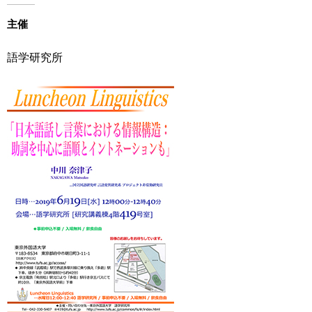
用
お
主催
問
い
語学研究所
合
わ
せ
交
通
ア
ク
セ
ス
サ
イ
ト
マ
ッ
プ