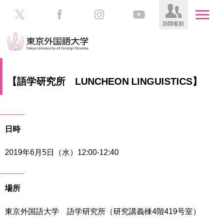
HOME
受
【語学研究所 LUNCHEON LINGUISTICS】
験
生
大
の
学
方
案
日時
内
在
学
2019年6月5日（水）12:00-12:40
学
生
部・
の
大
方
学
場所
院
／
保
東京外国語大学 語学研究所（研究講義棟4階419号室）
教
護