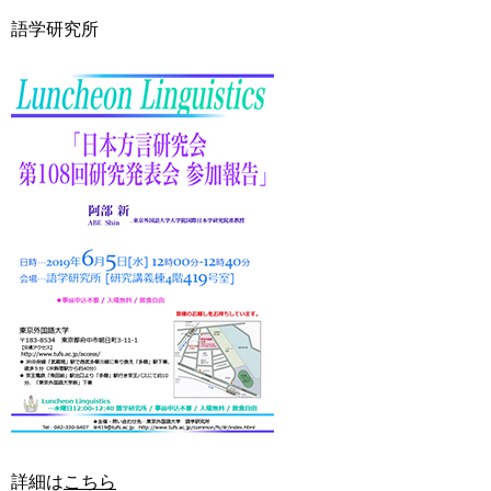
用
語学研究所
お
問
い
合
わ
せ
交
通
ア
ク
セ
ス
サ
イ
ト
マ
ッ
詳細は
こちら
プ