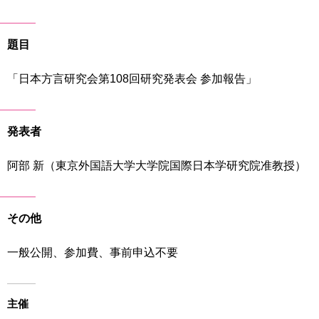
育
者
の
方
研
題目
究
卒
「日本方言研究会第108回研究発表会 参加報告」
業
社
生
会
の
連
発表者
方
携
阿部 新（東京外国語大学大学院国際日本学研究院准教授）
一
入
般・
試
地
情
域
報
その他
の
方
寄
一般公開、参加費、事前申込不要
附
教
を
職
す
員
主催
る
専