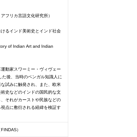
・アフリカ言語文化研究所）
おけるインド美術史とインド社会
ry of Indian Art and Indian
革運動家スワーミー・ヴィヴェー
還した後、当時のベンガル知識人に
様な試みに触発され、また、欧米
美術史などのインドの国民的な文
し、それがカーストや民族などの
る視点に敷衍される経緯を検証す
INDAS）