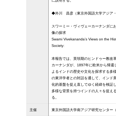
に説明する。
◆外川 昌彦（東京外国語大学アジア
スワーミー・ヴィヴェーカーナンダに
像の探求
Swami Vivekananda’s Views on the Histo
Society:
本報告では、英領期のヒンドゥー教改
カーナンダが、1897年に欧米から帰
よるインドの歴史や文化を探求する多
の東洋学者との対話を通して、インド
化的基盤を捉え直してゆく経緯を検証
多様な背景を持つインドの人々を捉え
る。
主催
東京外国語大学南アジア研究センター（F