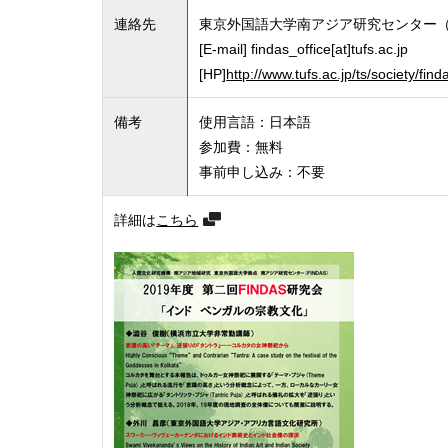
連絡先
東京外国語大学南アジア研究センター（F
[E-mail] findas_office[at]tufs.ac.jp
[HP]
http://www.tufs.ac.jp/ts/society/find
備考
使用言語：日本語
参加費：無料
事前申し込み：不要
詳細は
こちら