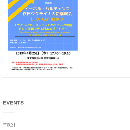
用
お
問
い
合
わ
せ
交
通
ア
ク
セ
ス
サ
EVENTS
イ
ト
マ
ッ
年度別
プ