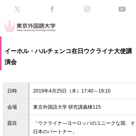
HOME
受
イーホル・ハルチェンコ在日ウクライナ大使講
験
生
演会
大
の
学
方
案
内
在
日時
2019年4月25日（木）17:40～19:10
学
学
生
部・
の
会場
東京外国語大学 研究講義棟115
大
方
学
院
題目
「ウクライナ―ヨーロッパのユニークな国、そ
／
保
日本のパートナー」
教
護