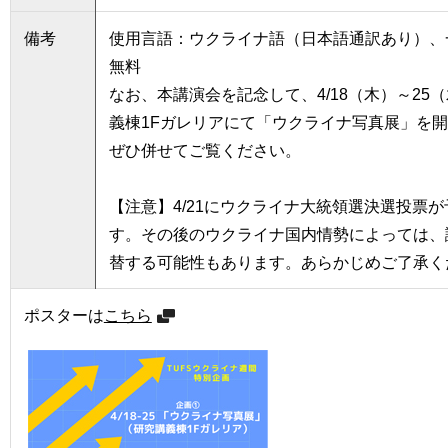
育
者
の
備考
使用言語：ウクライナ語（日本語通訳あり）、
方
研
無料
究
なお、本講演会を記念して、4/18（木）～25
卒
義棟1Fガレリアにて「ウクライナ写真展」を
業
社
生
会
ぜひ併せてご覧ください。
の
連
方
携
【注意】4/21にウクライナ大統領選決選投票
一
す。その後のウクライナ国内情勢によっては、
入
般・
試
替する可能性もあります。あらかじめご了承く
地
情
域
報
ポスターは
こちら
の
方
寄
附
教
を
職
す
員
る
専