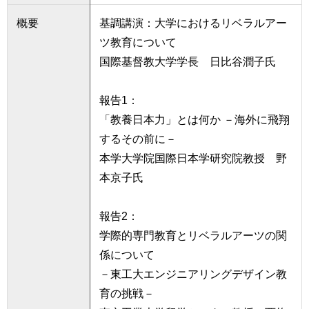
育
者
概要
基調講演：大学におけるリベラルアー
の
方
研
ツ教育について
究
国際基督教大学学長 日比谷潤子氏
卒
業
社
生
報告1：
会
の
連
「教養日本力」とは何か －海外に飛翔
方
携
するその前に－
本学大学院国際日本学研究院教授 野
一
入
般・
本京子氏
試
地
情
域
報
報告2：
の
方
学際的専門教育とリベラルアーツの関
寄
附
係について
教
を
－東工大エンジニアリングデザイン教
職
す
育の挑戦－
員
る
専