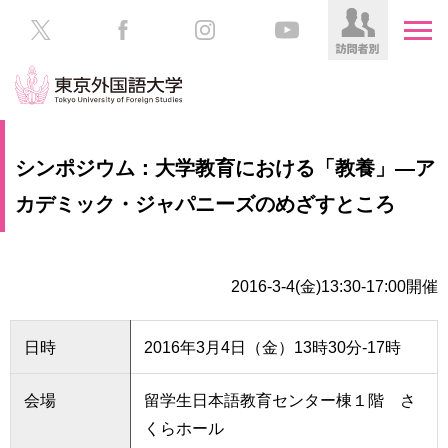
HOME
受
シンポジウム：大学教育における「教養」―ア
験
生
カデミック・ジャパニーズのめざすところ
大
の
学
方
案
内
2016-3-4(金)13:30-17:00開催
在
学
学
生
部・
日時
2016年3月4日（金）13時30分-17時
の
大
方
学
院
会場
留学生日本語教育センター棟１階 さ
／
保
くらホール
教
護