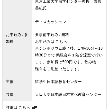
東京工業大学留学センター教授 西條
用
お
美紀氏
問
い
ディスカッション
合
わ
せ
お申込み / 参
要事前申込み / 無料
加費
お申込みは
こちら
交
※シンポジウム終了後、17時30分～18
通
ア
時30分まで 懇親会を１階交流室で行い
ク
ます。参加費は500円です。飲み物・
セ
軽食をご用意いたします。
ス
サ
主催
留学生日本語教育センター
イ
ト
共催
大阪大学日本語日本文化教育センター
マ
ッ
プ
詳細は
こちら