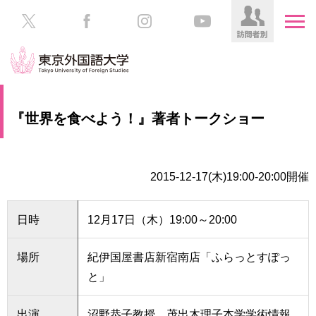
HOME
受
『世界を食べよう！』著者トークショー
験
生
大
の
学
方
案
2015-12-17(木)19:00-20:00開催
内
在
学
日時
12月17日（木）19:00～20:00
学
生
部・
の
大
場所
紀伊国屋書店新宿南店「ふらっとすぽっ
方
学
と」
院
／
保
教
護
出演
沼野恭子教授 茂出木理子本学学術情報