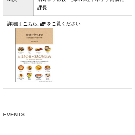
育
者
課長
の
方
研
詳細は
こちら
をご覧ください
究
卒
業
社
生
会
の
連
方
携
一
入
般・
試
地
情
域
報
の
方
寄
附
EVENTS
教
を
職
す
員
る
専