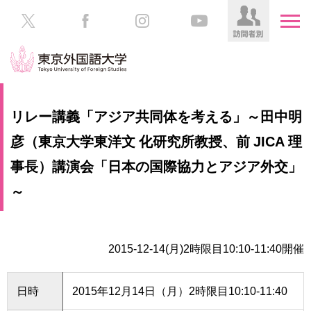
HOME
受
リレー講義「アジア共同体を考える」～田中明
験
生
彦（東京大学東洋文 化研究所教授、前 JICA 理
大
の
学
事長）講演会「日本の国際協力とアジア外交」
方
案
内
～
在
学
学
生
部・
の
大
2015-12-14(月)2時限目10:10-11:40開催
方
学
院
／
保
日時
2015年12月14日（月）2時限目10:10-11:40
教
護