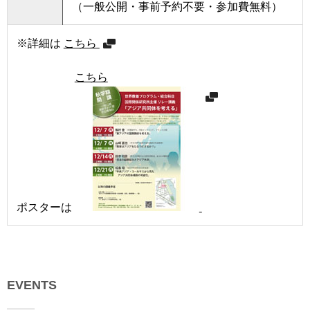
（一般公開・事前予約不要・参加費無料）
用
お
問
※詳細は
こちら
い
合
こちら
わ
せ
交
通
ア
ク
セ
ス
ポスターは
サ
イ
ト
マ
EVENTS
ッ
プ