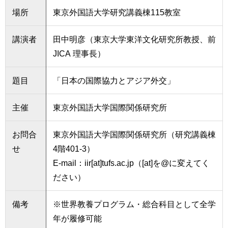
育
者
場所
東京外国語大学研究講義棟115教室
の
方
研
講演者
田中明彦（東京大学東洋文化研究所教授、前
究
卒
JICA 理事長）
業
社
生
会
題目
「日本の国際協力とアジア外交」
の
連
方
携
主催
東京外国語大学国際関係研究所
一
入
般・
試
お問合
東京外国語大学国際関係研究所（研究講義棟
地
情
せ
4階401-3）
域
報
の
E-mail：iir[at]tufs.ac.jp（[at]を@に変えてく
方
寄
ださい）
附
教
を
備考
※世界教養プログラム・総合科目として全学
職
す
員
年が履修可能
る
専