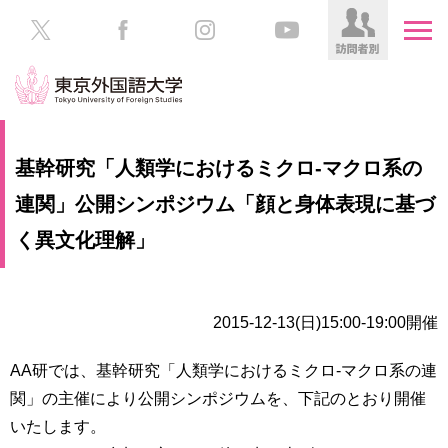
HOME
受
基幹研究「人類学におけるミクロ‐マクロ系の
験
生
連関」公開シンポジウム「顔と身体表現に基づ
大
の
学
く異文化理解」
方
案
内
在
学
学
2015-12-13(日)15:00-19:00開催
生
部・
の
大
AA研では、基幹研究「人類学におけるミクロ‐マクロ系の連
方
学
関」の主催により公開シンポジウムを、下記のとおり開催
院
／
保
いたします。
教
護