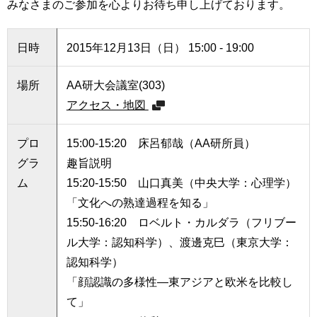
みなさまのご参加を心よりお待ち申し上げております。
育
者
の
方
研
日時
2015年12月13日（日） 15:00 - 19:00
究
卒
場所
AA研大会議室(303)
業
社
生
アクセス・地図
会
の
連
方
携
プロ
15:00-15:20 床呂郁哉（AA研所員）
グラ
趣旨説明
一
入
般・
ム
15:20-15:50 山口真美（中央大学：心理学）
試
地
情
「文化への熟達過程を知る」
域
報
15:50-16:20 ロベルト・カルダラ（フリブー
の
方
ル大学：認知科学）、渡邊克巳（東京大学：
寄
附
認知科学）
教
を
「顔認識の多様性―東アジアと欧米を比較し
職
す
て」
員
る
専