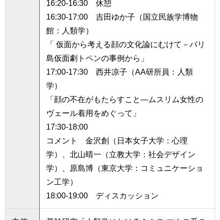
16:20-16:30 休憩
用
お
16:30-17:00 吉田ゆか子（国立民族学博物
問
館：人類学）
い
「 仮面から考える顔の文化論にむけて－バリ
合
わ
島仮面劇トペンの事例から」
せ
17:00-17:30 西井凉子（AA研所員：人類
学）
交
「顔の不在がもたらすこと―ムスリム女性の
通
ア
ヴェール着用をめぐって」
ク
17:30-18:00
セ
コメント 金沢創（日本女子大学：心理
ス
学）、北山晴一（立教大学：社会デザイン
サ
学）、原島博（東京大学：コミュニケーショ
イ
ン工学）
ト
マ
18:00-19:00 ディスカッション
ッ
プ