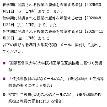
育
者
春学期に開講される授業の履修を希望する者は【2026年3
の
月31日（火）17時】までに、また、
方
研
秋学期に開講される授業の履修を希望する者は【2026年8
究
卒
月24日（月）17時】まで、また、
業
社
冬学期に開講される授業の履修を希望する者は【2026年11
生
会
月20日（金）17時】までに
の
連
方
以下の書類を教務課大学院係宛にメールに添付して提出し
携
てください。
一
入
般・
試
(国際基督教大学)大学院相互単位互換協定に基づく受講
地
情
願
域
報
の
主任指導教員の承認メールの写し（※受講願の主任指導
方
寄
教員の署名に代える場合）
附
教
を
授業担当教員(ICU)の承認メールの写し（※受講願の授
職
す
業担当教員の署名に代える場合）
員
る
専