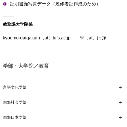
証明書顔写真データ（履修者証作成のため）
用
お
問
い
教務課大学院係
合
わ
kyoumu-daigakuin〔at〕tufs.ac.jp ※〔at〕は@
せ
交
通
ア
学部・大学院／教育
ク
セ
ス
言語文化学部
サ
イ
国際社会学部
ト
マ
国際日本学部
ッ
プ