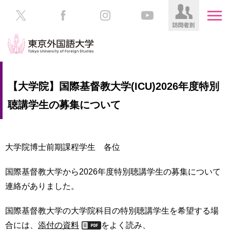
HOME
受
【大学院】国際基督教大学(ICU)2026年度特別
験
生
聴講学生の募集について
大
の
学
方
案
内
大学院博士前期課程学生 各位
在
学
学
生
国際基督教大学から2026年度特別聴講学生の募集について
部・
の
大
連絡がありました。
方
学
院
国際基督教大学の大学院科目の特別聴講学生を希望する場
／
保
合には、
添付の資料
をよく読み、
教
護