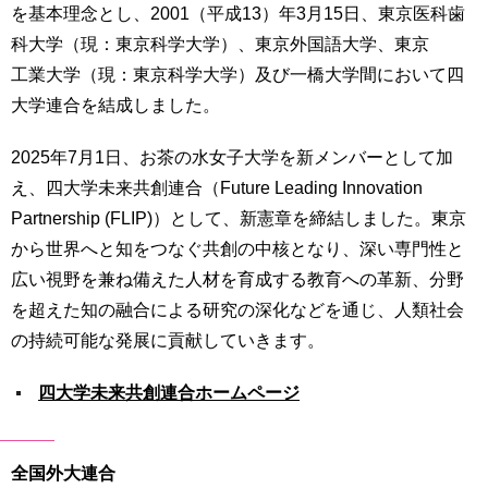
を基本理念とし、2001（平成13）年3月15日、東京医科歯
用
お
科大学（現：東京科学大学）、東京外国語大学、東京
問
工業大学（現：東京科学大学）及び一橋大学間において四
い
合
大学連合を結成しました。
わ
せ
2025年7月1日、お茶の水女子大学を新メンバーとして加
え、四大学未来共創連合（Future Leading Innovation
交
Partnership (FLIP)）として、新憲章を締結しました。東京
通
ア
から世界へと知をつなぐ共創の中核となり、深い専門性と
ク
広い視野を兼ね備えた人材を育成する教育への革新、分野
セ
を超えた知の融合による研究の深化などを通じ、人類社会
ス
の持続可能な発展に貢献していきます。
サ
イ
四大学未来共創連合ホームページ
ト
マ
ッ
全国外大連合
プ