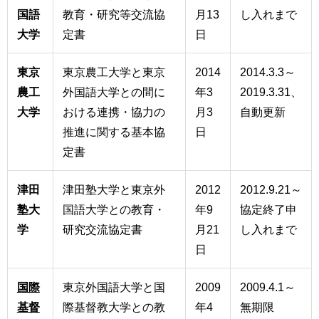
国語
教育・研究等交流協
月13
し入れまで
大学
定書
日
東京
東京農工大学と東京
2014
2014.3.3～
農工
外国語大学との間に
年3
2019.3.31、
大学
おける連携・協力の
月3
自動更新
推進に関する基本協
日
定書
津田
津田塾大学と東京外
2012
2012.9.21～
塾大
国語大学との教育・
年9
協定終了申
学
研究交流協定書
月21
し入れまで
日
国際
東京外国語大学と国
2009
2009.4.1～
基督
際基督教大学との教
年4
無期限