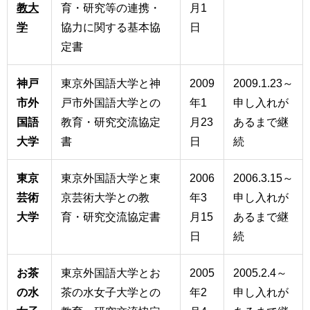
教大
育・研究等の連携・
月1
学
協力に関する基本協
日
定書
神戸
東京外国語大学と神
2009
2009.1.23～
市外
戸市外国語大学との
年1
申し入れが
国語
教育・研究交流協定
月23
あるまで継
大学
書
日
続
東京
東京外国語大学と東
2006
2006.3.15～
芸術
京芸術大学との教
年3
申し入れが
大学
育・研究交流協定書
月15
あるまで継
日
続
お茶
東京外国語大学とお
2005
2005.2.4～
の水
茶の水女子大学との
年2
申し入れが