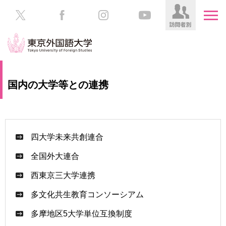
HOME
受
国内の大学等との連携
験
生
大
の
学
方
案
内
四大学未来共創連合
在
学
全国外大連合
学
生
部・
西東京三大学連携
の
大
方
学
多文化共生教育コンソーシアム
院
／
保
多摩地区5大学単位互換制度
教
護