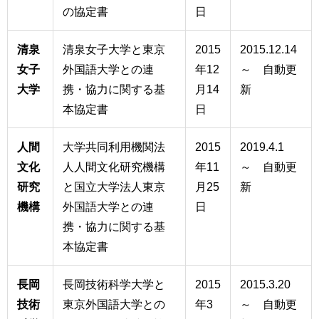
の協定書
日
清泉
清泉女子大学と東京
2015
2015.12.14
女子
外国語大学との連
年12
～ 自動更
大学
携・協力に関する基
月14
新
本協定書
日
人間
大学共同利用機関法
2015
2019.4.1
文化
人人間文化研究機構
年11
～ 自動更
研究
と国立大学法人東京
月25
新
機構
外国語大学との連
日
携・協力に関する基
本協定書
長岡
長岡技術科学大学と
2015
2015.3.20
技術
東京外国語大学との
年3
～ 自動更