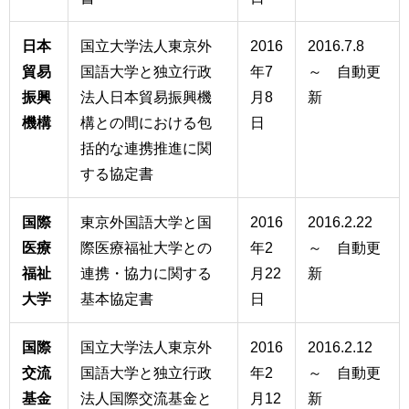
日本
国立大学法人東京外
2016
2016.7.8
貿易
国語大学と独立行政
年7
～ 自動更
振興
法人日本貿易振興機
月8
新
機構
構との間における包
日
括的な連携推進に関
する協定書
国際
東京外国語大学と国
2016
2016.2.22
医療
際医療福祉大学との
年2
～ 自動更
福祉
連携・協力に関する
月22
新
大学
基本協定書
日
国際
国立大学法人東京外
2016
2016.2.12
交流
国語大学と独立行政
年2
～ 自動更
基金
法人国際交流基金と
月12
新