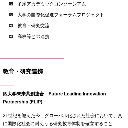
育
者
多摩アカデミックコンソーシアム
の
大学の国際化促進フォーラムプロジェクト
方
研
究
教育・研究交流
卒
業
高校等との連携
社
生
会
の
連
方
携
一
入
教育・研究連携
般・
試
地
情
域
報
の
四大学未来共創連合 Future Leading Innovation
方
寄
Partnership (FLIP)
附
教
を
21世紀を迎えた今、グローバル化された社会において、真
職
す
員
に国際化社会に耐えうる研究教育体制を確立すること
る
専