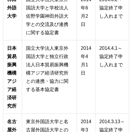
外語
国語大学と学校法人
年6
協定終了申
大学
佐野学園神田外語大
月2
し入れまで
学との交流及び連携
日
に関する協定書
日本
国立大学法人東京外
2014
2014.4.1～
貿易
国語大学と独立行政
年4
協定終了申
振興
法人日本貿易振興機
月1
し入れまで
機構
構アジア経済研究所
日
アジ
との連携・協力に関
ア経
する基本協定書
済研
究所
名古
東京外国語大学と名
2014
2014.3.13～
屋外
古屋外国語大学との
年3
協定終了申