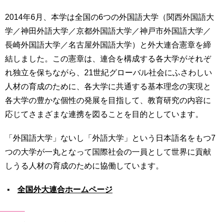
2014年6月、本学は全国の6つの外国語大学（関西外国語大
学／神田外語大学／京都外国語大学／神戸市外国語大学／
長崎外国語大学／名古屋外国語大学）と外大連合憲章を締
結しました。この憲章は、連合を構成する各大学がそれぞ
れ独立を保ちながら、21世紀グローバル社会にふさわしい
人材の育成のために、各大学に共通する基本理念の実現と
各大学の豊かな個性の発展を目指して、教育研究の内容に
応じてさまざまな連携を図ることを目的としています。
「外国語大学」ないし「外語大学」という日本語名をもつ7
つの大学が一丸となって国際社会の一員として世界に貢献
しうる人材の育成のために協働しています。
全国外大連合ホームページ