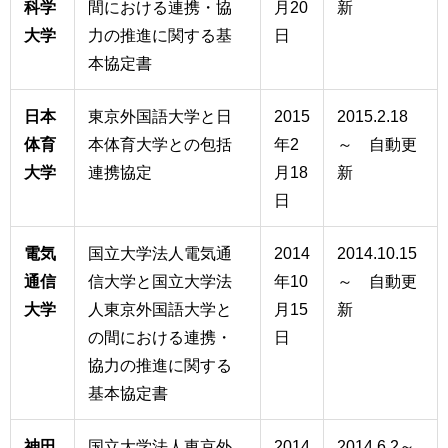
科学
間における連携・協
月20
新
大学
力の推進に関する基
日
本協定書
日本
東京外国語大学と日
2015
2015.2.18
体育
本体育大学との包括
年2
～ 自動更
大学
連携協定
月18
新
日
電気
国立大学法人電気通
2014
2014.10.15
通信
信大学と国立大学法
年10
～ 自動更
大学
人東京外国語大学と
月15
新
の間における連携・
日
協力の推進に関する
基本協定書
神田
国立大学法人東京外
2014
2014.6.2～