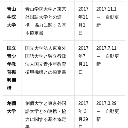
青山
青山学院大学と東京
2017
2017.11.1
学院
外国語大学との連
年11
～ 自動更
大学
携・協力に関する基
月1
新
本協定書
日
国立
国立大学法人東京外
2017
2017.7.11
青少
国語大学と独立行政
年7
～ 自動更
年教
法人国立青少年教育
月11
新
育振
振興機構との協定書
日
興機
構
創価
創価大学と東京外国
2017
2017.3.29
大学
語大学との連携・協
年 3
～ 自動更
力に関する基本協定
月29
新
書
日