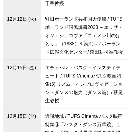
千香教授
12月12日 (火)
駐日ポーランド共和国大使館 / TUFS
ポーランド国民読書2023 ～エリザ・
オジェシュコヴァ『ニェメン川のほ
とり』（1888）を読む～ / ポーラン
ド広報文化センター/ 森田耕司准教授
12月15日 (金)
エチェパレ・バスク・インスティテ
ュート / TUFS Cinemaバスク映画特
集(3) リズム・インプロヴィゼーショ
ン・ダンスの魅力（ダンス編）/ 萩尾
生教授
12月15日 (金)
近隣地域 / TUFS Cinema バスク映画
特集③「バスク・ダンス万華鏡」上