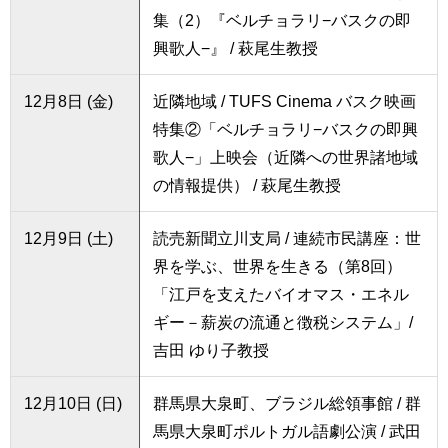
集（2）『ベルチョラリ−バスクの即
興歌人−』 / 萩尾生教授
12月8日 (金)
近隣地域 / TUFS Cinema バスク映画
特集②「ベルチョラリ−バスクの即興
歌人−」上映会（近隣への世界諸地域
の情報提供） / 萩尾生教授
12月9日 (土)
読売新聞立川支局 / 連続市民講座：世
界を学ぶ、世界を生きる（第8回）
「江戸を支えたバイオマス・エネル
ギー－薪炭の流通と徴税システム」/
吉田 ゆり子教授
12月10日 (日)
群馬県大泉町、ブラジル総領事館 / 群
馬県大泉町ポルトガル語劇公演 / 武田