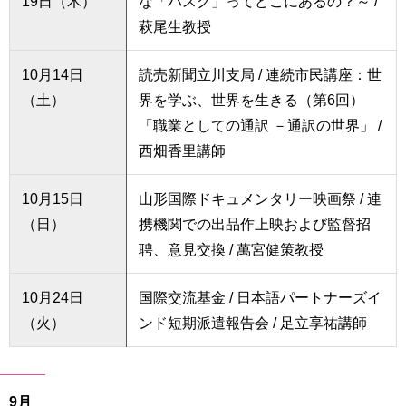
19日（木）
な「バスク」ってどこにあるの？～ /
萩尾生教授
10月14日
読売新聞立川支局 / 連続市民講座：世
（土）
界を学ぶ、世界を生きる（第6回）
「職業としての通訳 －通訳の世界」 /
西畑香里講師
10月15日
山形国際ドキュメンタリー映画祭 / 連
（日）
携機関での出品作上映および監督招
聘、意見交換 / 萬宮健策教授
10月24日
国際交流基金 / 日本語パートナーズイ
（火）
ンド短期派遣報告会 / 足立享祐講師
9月