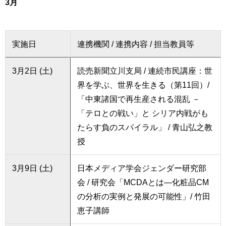
3月
育
者
の
方
研
究
実施日
連携機関 / 連携内容 / 担当教員等
卒
業
社
3月2日 (土)
読売新聞立川支局 / 連続市民講座：世
生
会
の
界を学ぶ、世界を生きる（第11回）/
連
方
携
「中東諸国で再生産される混乱 －
「テロとの戦い」と シリア内戦がも
一
入
たらす負のスパイラル」 / 青山弘之教
般・
試
地
情
授
域
報
の
3月9日 (土)
日本メディア学会ジェンダー研究部
方
寄
会 / 研究会「MCDAとは―化粧品CM
附
教
の分析の実例と発展の可能性」/ 竹田
を
職
す
恵子講師
員
る
専