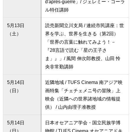
d'après-guerre」/ ジェレミー・コーラ
ル特任講師
5月13日
読売新聞立川支局 / 連続市民講座：世
（土）
界を学ぶ、世界を生きる（第2回）
「世界の言葉に触れてみよう！－
『28言語で読む「星の王子さ
ま」』」/ 風間 伸次郎教授、山田 怜
央非常勤講師
5月14日
近隣地域 / TUFS Cinema 南アジア映
（日）
画特集「チェチェメニ号の冒険」上
映会（近隣への世界諸地域の情報提
供） / 山内由理子准教授
5月14日
日本オセアニア学会・国立民族学博
（日）
物館 / TUFS Cinema オセアニアドキ