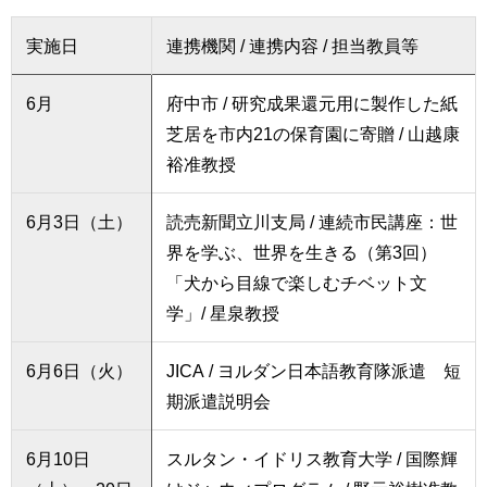
実施日
連携機関 / 連携内容 / 担当教員等
6月
府中市 / 研究成果還元用に製作した紙
芝居を市内21の保育園に寄贈 / 山越康
裕准教授
6月3日（土）
読売新聞立川支局 / 連続市民講座：世
界を学ぶ、世界を生きる（第3回）
「犬から目線で楽しむチベット文
学」/ 星泉教授
6月6日（火）
JICA / ヨルダン日本語教育隊派遣 短
期派遣説明会
6月10日
スルタン・イドリス教育大学 / 国際輝