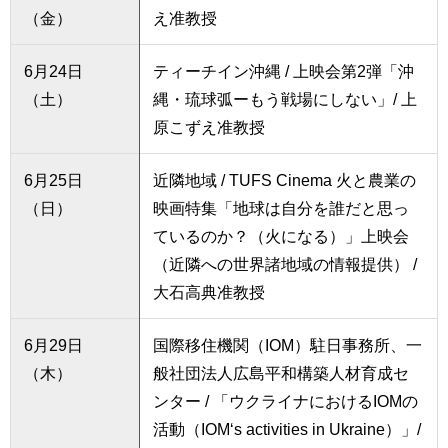
（金）
え准教授
6月24日
ティーチイン沖縄 / 上映会第2弾「沖
（土）
縄・琉球弧ーもう戦場にしない」/ 上
原こずえ准教授
6月25日
近隣地域 / TUFS Cinema 火と農業の
（日）
映画特集「地球は自分を誰だと思っ
ているのか？（火になる）」上映会
（近隣への世界諸地域の情報提供） /
大石高典准教授
6月29日
国際移住機関（IOM）駐日事務所、一
（木）
般社団法人広島平和構築人材育成セ
ンター / 「ウクライナにおけるIOMの
活動（IOM‘s activities in Ukraine）」/