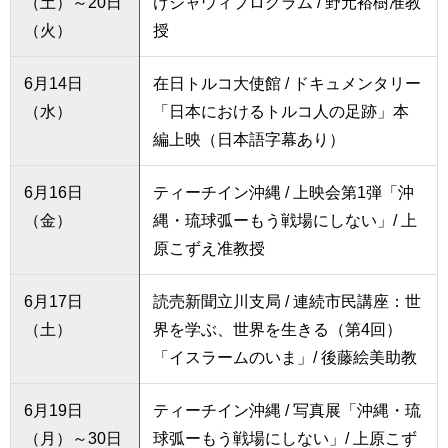
（土）～20日
けジャウィプログラム / 野元裕樹准教
（火）
授
6月14日
在日トルコ大使館 / ドキュメンタリー
（水）
「日本におけるトルコ人の足跡」本
編上映（日本語字幕あり）
6月16日
ティーチイン沖縄 / 上映会第1弾「沖
（金）
縄・琉球弧ーもう戦場にしない」/ 上
原こずえ准教授
6月17日
読売新聞立川支局 / 連続市民講座：世
（土）
界を学ぶ、世界を生きる（第4回）
「イスラームのいま」/ 後藤絵美助教
6月19日
ティーチイン沖縄 / 写真展「沖縄・琉
（月）～30日
球弧ーもう戦場にしない」/ 上原こず