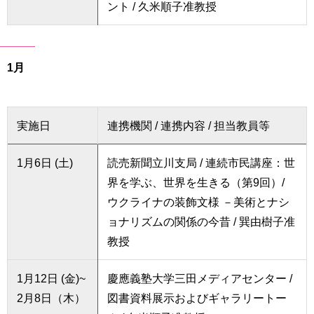
ント / 久米順子准教授
1月
実施日
連携機関 / 連携内容 / 担当教員等
1月6日 (土)
読売新聞立川支局 / 連続市民講座：世
界を学ぶ、世界を生きる（第9回）/
ウクライナの装飾文様 －美術とナシ
ョナリズムの関係の今昔 / 巽由樹子准
教授
1月12日 (金)~
慶應義塾大学三田メディアセンター /
2月8日（木）
図書資料展示およびギャラリートー