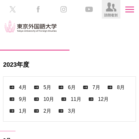
HOME
受
験
生
大
2023年度
の
学
方
案
内
4月
5月
6月
7月
8月
在
学
学
9月
10月
11月
12月
生
部・
の
大
1月
2月
3月
方
学
院
／
保
教
護