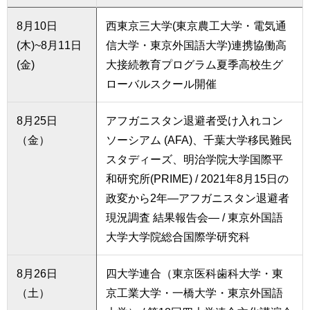
8月10日
西東京三大学(東京農工大学・電気通
(木)~8月11日
信大学・東京外国語大学)連携協働高
(金)
大接続教育プログラム夏季高校生グ
ローバルスクール開催
8月25日
アフガニスタン退避者受け入れコン
（金）
ソーシアム (AFA)、千葉大学移民難民
スタディーズ、明治学院大学国際平
和研究所(PRIME) / 2021年8月15日の
政変から2年―アフガニスタン退避者
現況調査 結果報告会― / 東京外国語
大学大学院総合国際学研究科
8月26日
四大学連合（東京医科歯科大学・東
（土）
京工業大学・一橋大学・東京外国語