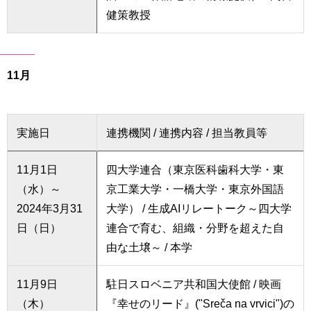
健策教授
11月
実施日
連携機関 / 連携内容 / 担当教員等
11月1日
四大学連合（東京医科歯科大学・東
（水）～
京工業大学・一橋大学・東京外国語
2024年3月31
大学） / 生成AIリレートーク～四大学
日（日）
連合で育む、組織・分野を超えた自
由な土壌～ / 本学
11月9日
駐日スロベニア共和国大使館 / 映画
（木）
『幸せのリード』("Sreča na vrvici")の