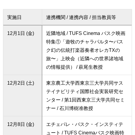
実施日
連携機関 / 連携内容 / 担当教員等
12月1日 (金)
近隣地域 / TUFS Cinema バスク映画
特集①「遊牧のチャラパルタ〜バス
ク幻の伝統打楽器奏者オレカTXの
旅〜」上映会（近隣への世界諸地域
の情報提供） / 萩尾生教授
12月2日 (土)
東京農工大学西東京三大学共同サス
テイナビリティ国際社会実装研究セ
ンター / 第1回西東京三大学共同セミ
ナー / 石川博樹准教授
12月8日 (金)
エチェパレ・バスク・インスティテ
ュート / TUFS Cinemaバスク映画特