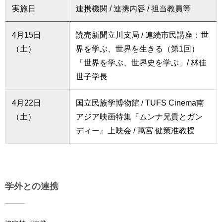
実施日
連携機関 / 連携内容 / 担当教員等
4月15日
読売新聞立川支局 / 連続市民講座：世
（土）
界を学ぶ、世界を生きる（第1回）
「世界を学ぶ、世界史を学ぶ」/ 林佳
世子学長
4月22日
国立民族学博物館 / TUFS Cinema南
（土）
アジア映画特集『ムンナ兄貴とガン
ディー』上映会 / 萬宮 健策准教授
学外との連携