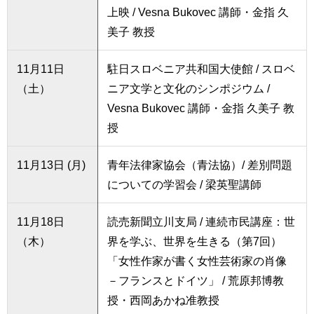
上映 / Vesna Bukovec 講師・金指 久
美子 教授
11月11日
駐日スロベニア共和国大使館 / スロベ
（土）
ニア文学と文化のシンポジウム /
Vesna Bukovec 講師・金指 久美子 教
授
11月13日 (月)
青年法律家協会（青法協）/ 差別問題
についての学習会 / 梁英聖講師
11月18日
読売新聞立川支局 / 連続市民講座：世
（木）
界を学ぶ、世界を生きる（第7回）
「女性作家が書く女性芸術家の肖像
－フランスとドイツ」 / 荒原邦博教
授・西岡あかね准教授