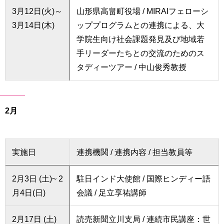
用
3月12日(火)～
山形県高畠町役場 / MIRAIフェローシ
お
3月14日(木)
ッププログラムとの連携による、大
問
い
学院生向け社会課題発見及び地域若
合
手リーダーたちとの交流のためのス
わ
タディーツアー / 中山俊秀教授
せ
交
通
2月
ア
ク
セ
ス
実施日
連携機関 / 連携内容 / 担当教員等
サ
イ
2月3日 (土)~ 2
駐日インド大使館 / 国際ヒンディー語
ト
月4日(日)
会議 / 足立享祐講師
マ
ッ
2月17日 (土)
読売新聞立川支局 / 連続市民講座：世
プ