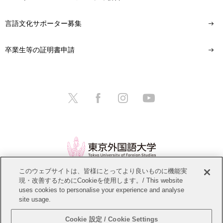
用
お
言語文化サポーター募集
問
い
合
卒業生等の証明書申請
わ
せ
交
通
ア
ク
セ
ス
サ
このウェブサイトは、皆様にとってより良いものに機能実
イ
現・改善するためにCookieを使用します。/ This website
情報公開
教職員募集
このサイトについて
ト
uses cookies to personalise your experience and analyse
マ
site usage.
個人情報保護方針
サイトマップ
ッ
プ
Cookie 設定 / Cookie Settings