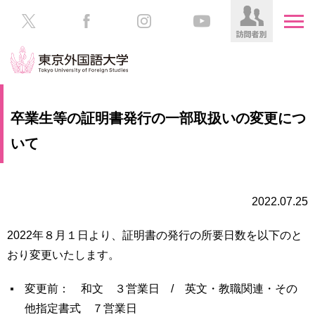
HOME
受
卒業生等の証明書発行の一部取扱いの変更につ
験
生
いて
大
の
学
方
案
内
2022.07.25
在
学
学
生
2022年８月１日より、証明書の発行の所要日数を以下のと
部・
の
大
おり変更いたします。
方
学
院
変更前： 和文 ３営業日 / 英文・教職関連・その
／
保
他指定書式 ７営業日
教
護