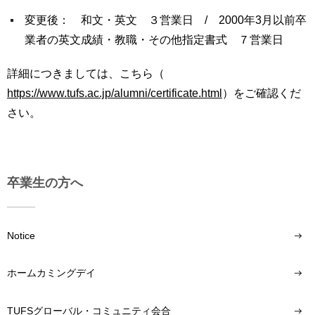
育
者
変更後： 和文・英文 ３営業日 / 2000年3月以前卒
の
方
業者の英文成績・教職・その他指定書式 ７営業日
研
究
卒
詳細につきましては、こちら（
業
社
https://www.tufs.ac.jp/alumni/certificate.html
）をご確認くだ
生
会
さい。
の
連
方
携
一
入
般・
試
卒業生の方へ
地
情
域
報
の
方
Notice
寄
附
教
を
ホームカミングデイ
職
す
員
る
TUFSグローバル・コミュニティ会合
専