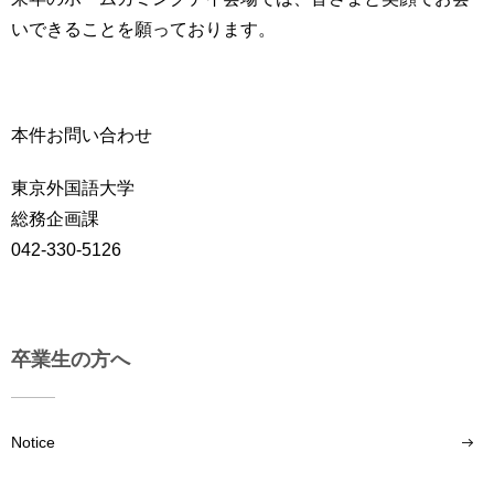
用
いできることを願っております。
お
問
い
-
合
わ
本件お問い合わせ
せ
東京外国語大学
交
総務企画課
通
ア
042-330-5126
ク
セ
ス
卒業生の方へ
サ
イ
ト
マ
Notice
ッ
プ