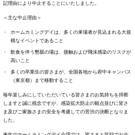
記理由により中止することにいたしました。
育
者
の
方
＜主な中止理由＞
研
究
卒
ホームカミングデイは、多くの来場者が見込まれる大規
業
社
模なイベントであること
生
会
の
連
飲食を伴う懇親の場は、接触および飛沫感染のリスクが
方
携
高いこと
一
入
多くの卒業生の皆さまが、全国各地から府中キャンパス
般・
試
（東京都）まで移動すること
地
情
域
報
毎年楽しみにしていただいている皆さまのお気持ちを拝察
の
方
しますと誠に残念ですが、感染拡大防止の観点並びに皆さ
寄
附
ま及びご家族さまの安全を考慮しての苦渋の決断となりま
教
を
した。
職
す
員
る
来年のホームカミングデイ会場では、皆さまと笑顔でお会
専