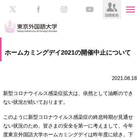
HOME
受
ホームカミングデイ2021の開催中止について
験
生
大
の
学
方
案
2021.08.18
内
在
新型コロナウイルス感染症拡大は、依然として油断のでき
学
学
ない状況が続いております。
生
部・
の
大
方
このように新型コロナウイルス感染症の終息時期が見通せ
学
院
ない状況のため、皆さまの安全を第一に考えまして、今年
／
保
度東京外国語大学ホームカミングデイは昨年度に続き、下
教
護